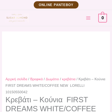
Μετάβαση
Κρεβάτι
ΟNLINE ΡΑΝΤΕΒΟΥ
στο
–
MAIN
περιεχόμενο
Κούνια
0
FIRST
MENU
DREAMS
WHITE/COFFEE
NEW
LORELLI
10150550042
ποσότητα
Αρχική σελίδα
/
Βρεφικά
/
Δωμάτιο
/
κρεβάτια
/ Κρεβάτι – Κούνια
FIRST DREAMS WHITE/COFFEE NEW LORELLI
10150550042
Κρεβάτι – Κούνια FIRST
DREAMS WHITE/COFFEE