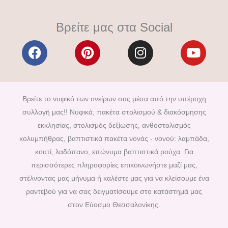
Βρείτε μας στα Social
F
P
I
Y
a
i
n
o
c
n
s
u
e
t
t
t
b
e
a
u
Βρείτε το νυφικό των ονείρων σας μέσα από την υπέροχη
o
r
g
b
συλλογή μας!! Νυφικά, πακέτα στολισμού & διακόσμησης
o
e
r
e
εκκλησίας, στολισμός δεξίωσης, ανθοστολισμός
k
s
a
κολυμπήθρας, βαπτιστικά πακέτα νονάς - νονού: λαμπάδα,
t
m
κουτί, λαδόπανο, επώνυμα βαπτιστικά ρούχα. Για
περισσότερες πληροφορίες επικοινωνήστε μαζί μας,
στέλνοντας μας μήνυμα ή καλέστε μας για να κλείσουμε ένα
ραντεβού για να σας δειγματίσουμε στο κατάστημά μας
στον Εύοσμο Θεσσαλονίκης.