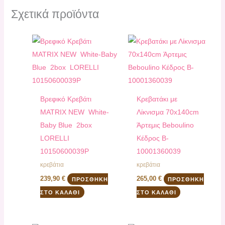
Σχετικά προϊόντα
Bρεφικό Κρεβάτι
Κρεβατάκι με
ΜATRIX NEW White-
Λίκνισμα 70x140cm
Βaby Blue 2box
Άρτεμις Beboulino
LORELLI
Κέδρος B-
10150600039P
10001360039
κρεβάτια
κρεβάτια
239,90
€
265,00
€
ΠΡΟΣΘΉΚΗ
ΠΡΟΣΘΉΚΗ
ΣΤΟ ΚΑΛΆΘΙ
ΣΤΟ ΚΑΛΆΘΙ