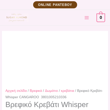
Μετάβαση
Βρεφικό
ΟNLINE ΡΑΝΤΕΒΟΥ
στο
Κρεβάτι
MAIN
περιεχόμενο
Whisper
0
CANGAROO
MENU
3801005210336
ποσότητα
Αρχική σελίδα
/
Βρεφικά
/
Δωμάτιο
/
κρεβάτια
/ Βρεφικό Κρεβάτι
Whisper CANGAROO 3801005210336
Βρεφικό Κρεβάτι Whisper