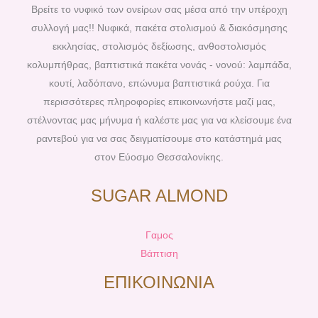
b
e
a
u
Βρείτε το νυφικό των ονείρων σας μέσα από την υπέροχη
o
r
g
b
συλλογή μας!! Νυφικά, πακέτα στολισμού & διακόσμησης
o
e
r
e
εκκλησίας, στολισμός δεξίωσης, ανθοστολισμός
k
s
a
κολυμπήθρας, βαπτιστικά πακέτα νονάς - νονού: λαμπάδα,
t
m
κουτί, λαδόπανο, επώνυμα βαπτιστικά ρούχα. Για
περισσότερες πληροφορίες επικοινωνήστε μαζί μας,
στέλνοντας μας μήνυμα ή καλέστε μας για να κλείσουμε ένα
ραντεβού για να σας δειγματίσουμε στο κατάστημά μας
στον Εύοσμο Θεσσαλονίκης.
SUGAR ALMOND
Γαμος
Βάπτιση
ΕΠΙΚΟΙΝΩΝΙΑ