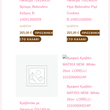
Λίκνισμα 70x140cm
Λίκνισμα 70x140cm
Άρτεμις Beboulino
Ήρα Beboulino Ριγέ
Κέδρος B-
Cookies
10001360039
Β-10001166050
κρεβάτια
κρεβάτια
265,00
€
265,00
€
ΠΡΟΣΘΉΚΗ
ΠΡΟΣΘΉΚΗ
ΣΤΟ ΚΑΛΆΘΙ
ΣΤΟ ΚΑΛΆΘΙ
Bρεφικό Κρεβάτι
ΜATRIX NEW White-
2box LORELLI
Κρεβατάκι με
10150600024P
Λίκνισμα 70x140cm