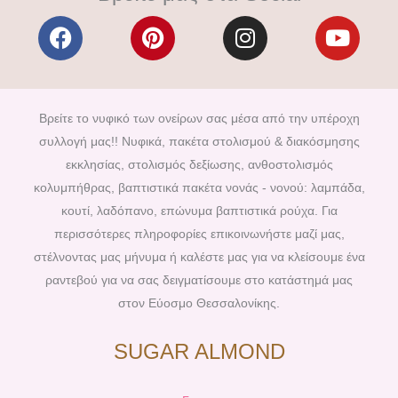
F
P
I
Y
a
i
n
o
c
n
s
u
e
t
t
t
b
e
a
u
Βρείτε το νυφικό των ονείρων σας μέσα από την υπέροχη
o
r
g
b
συλλογή μας!! Νυφικά, πακέτα στολισμού & διακόσμησης
o
e
r
e
εκκλησίας, στολισμός δεξίωσης, ανθοστολισμός
k
s
a
κολυμπήθρας, βαπτιστικά πακέτα νονάς - νονού: λαμπάδα,
t
m
κουτί, λαδόπανο, επώνυμα βαπτιστικά ρούχα. Για
περισσότερες πληροφορίες επικοινωνήστε μαζί μας,
στέλνοντας μας μήνυμα ή καλέστε μας για να κλείσουμε ένα
ραντεβού για να σας δειγματίσουμε στο κατάστημά μας
στον Εύοσμο Θεσσαλονίκης.
SUGAR ALMOND