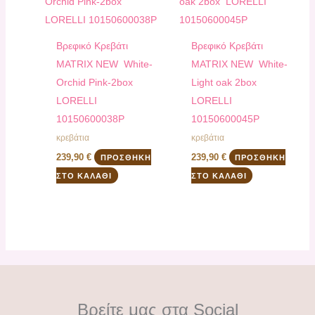
Bρεφικό Κρεβάτι
Bρεφικό Κρεβάτι
ΜATRIX NEW White-
ΜATRIX NEW White-
Orchid Pink-2box
Light oak 2box
LORELLI
LORELLI
10150600038P
10150600045P
κρεβάτια
κρεβάτια
239,90
€
239,90
€
ΠΡΟΣΘΉΚΗ
ΠΡΟΣΘΉΚΗ
ΣΤΟ ΚΑΛΆΘΙ
ΣΤΟ ΚΑΛΆΘΙ
Βρείτε μας στα Social