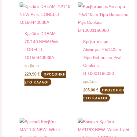
Κρεβάτι DREAM
70/140 NEW Pink
Κρεβατάκι με
LORELLI
Λίκνισμα 70x140cm
10150440038A
Ήρα Beboulino Ριγέ
Cookies
κρεβάτια
Β-10001166050
229,90
€
ΠΡΟΣΘΉΚΗ
κρεβάτια
ΣΤΟ ΚΑΛΆΘΙ
265,00
€
ΠΡΟΣΘΉΚΗ
ΣΤΟ ΚΑΛΆΘΙ