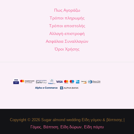
Πως Αγοράζω
Τρόποι πληρωμής
Τρόποι αποστολής
Αλλαγή-επιστροφή
Ασφάλεια Συναλλαγών
Όροι Χρήσης
Copyright © 2026 Sugar almond wedding Είδη γάμου & βάπτισης |
Γάμος
,
Βάπτιση
,
Είδη δώρων
,
Είδη πάρτυ