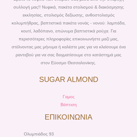
o
r
g
b
συλλογή μας!! Νυφικά, πακέτα στολισμού & διακόσμησης
o
e
r
e
εκκλησίας, στολισμός δεξίωσης, ανθοστολισμός
k
s
a
κολυμπήθρας, βαπτιστικά πακέτα νονάς - νονού: λαμπάδα,
t
m
κουτί, λαδόπανο, επώνυμα βαπτιστικά ρούχα. Για
περισσότερες πληροφορίες επικοινωνήστε μαζί μας,
στέλνοντας μας μήνυμα ή καλέστε μας για να κλείσουμε ένα
ραντεβού για να σας δειγματίσουμε στο κατάστημά μας
στον Εύοσμο Θεσσαλονίκης.
SUGAR ALMOND
Γαμος
Βάπτιση
ΕΠΙΚΟΙΝΩΝΙΑ
Ολυμπιάδος 93