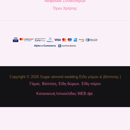
Ασφάλεια Συναλλαγών
Όροι Χρήσης
Copyright © 2026 Sugar almond wedding Είδη γάμου & βάπτισης |
Γάμος
,
Βάπτιση
,
Είδη δώρων
,
Είδη πάρτυ
Κατασκευή Ιστοσελίδας WEB dpt.