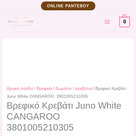
Μετάβαση
Βρεφικό
ΟNLINE ΡΑΝΤΕΒΟΥ
στο
Κρεβάτι
MAIN
περιεχόμενο
Juno
0
White
MENU
CANGAROO
3801005210305
ποσότητα
Αρχική σελίδα
/
Βρεφικά
/
Δωμάτιο
/
κρεβάτια
/ Βρεφικό Κρεβάτι
Juno White CANGAROO 3801005210305
Βρεφικό Κρεβάτι Juno White
CANGAROO
3801005210305