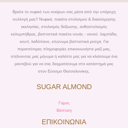
e
t
t
t
b
e
a
u
Βρείτε το νυφικό των ονείρων σας μέσα από την υπέροχη
o
r
g
b
συλλογή μας!! Νυφικά, πακέτα στολισμού & διακόσμησης
o
e
r
e
εκκλησίας, στολισμός δεξίωσης, ανθοστολισμός
k
s
a
κολυμπήθρας, βαπτιστικά πακέτα νονάς - νονού: λαμπάδα,
t
m
κουτί, λαδόπανο, επώνυμα βαπτιστικά ρούχα. Για
περισσότερες πληροφορίες επικοινωνήστε μαζί μας,
στέλνοντας μας μήνυμα ή καλέστε μας για να κλείσουμε ένα
ραντεβού για να σας δειγματίσουμε στο κατάστημά μας
στον Εύοσμο Θεσσαλονίκης.
SUGAR ALMOND
Γαμος
Βάπτιση
ΕΠΙΚΟΙΝΩΝΙΑ