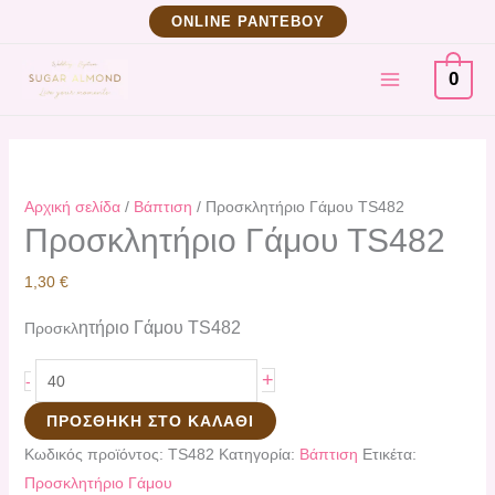
Μετάβαση
Προσκλητήριο
ΟNLINE ΡΑΝΤΕΒΟΥ
στο
Γάμου
MAIN
περιεχόμενο
TS482
0
ποσότητα
MENU
Αρχική σελίδα
/
Βάπτιση
/ Προσκλητήριο Γάμου TS482
Προσκλητήριο Γάμου TS482
1,30
€
ητήριο Γάμου
TS482
Προσκλ
+
-
ΠΡΟΣΘΉΚΗ ΣΤΟ ΚΑΛΆΘΙ
Κωδικός προϊόντος:
TS482
Κατηγορία:
Βάπτιση
Ετικέτα:
Προσκλητήριο Γάμου