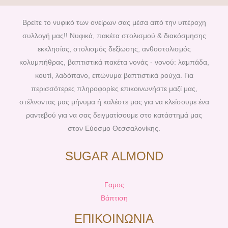
e
t
t
t
b
e
a
u
Βρείτε το νυφικό των ονείρων σας μέσα από την υπέροχη
o
r
g
b
συλλογή μας!! Νυφικά, πακέτα στολισμού & διακόσμησης
o
e
r
e
εκκλησίας, στολισμός δεξίωσης, ανθοστολισμός
k
s
a
κολυμπήθρας, βαπτιστικά πακέτα νονάς - νονού: λαμπάδα,
t
m
κουτί, λαδόπανο, επώνυμα βαπτιστικά ρούχα. Για
περισσότερες πληροφορίες επικοινωνήστε μαζί μας,
στέλνοντας μας μήνυμα ή καλέστε μας για να κλείσουμε ένα
ραντεβού για να σας δειγματίσουμε στο κατάστημά μας
στον Εύοσμο Θεσσαλονίκης.
SUGAR ALMOND
Γαμος
Βάπτιση
ΕΠΙΚΟΙΝΩΝΙΑ