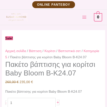
Μετάβαση
Πακέτο
Original
Η
ΟNLINE ΡΑΝΤΕΒΟΥ
στο
βάπτισης
price
τρέχουσα
MAIN
περιεχόμενο
για
was:
τιμή
0
κορίτσι
260,00 €.
είναι:
MENU
Baby
235,00 €.
Bloom
Sale!
B-
K24.07
Αρχική σελίδα
/
Βάπτιση
/
Κορίτσι
/
Βαπτιστικά σετ
/
Κατηγορία
ποσότητα
5
/ Πακέτο βάπτισης για κορίτσι Baby Bloom B-K24.07
Πακέτο βάπτισης για κορίτσι
Baby Bloom B-K24.07
260,00
€
235,00
€
Πακέτο βάπτισης για κορίτσι Baby Bloom B-K24.07
+
-