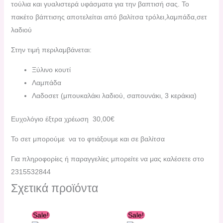
τούλια και γυαλιστερά υφάσματα για την βαπτισή σας. Το
πακέτο βάπτισης αποτελείται από βαλίτσα τρόλει,λαμπάδα,σετ
λαδιού
Στην τιμή περιλαμβάνεται:
Ξύλινο κουτί
Λαμπάδα
Λαδοσετ (μπουκαλάκι λαδιού, σαπουνάκι, 3 κεράκια)
Ευχολόγιο έξτρα χρέωση 30,00€
Το σετ μπορούμε να το φτιάξουμε και σε βαλίτσα
Για πληροφορίες ή παραγγελίες μπορείτε να μας καλέσετε στο
2315532844
Σχετικά προϊόντα
Original
Η
Original
Η
Sale!
Sale!
price
τρέχουσα
price
τρέχουσα