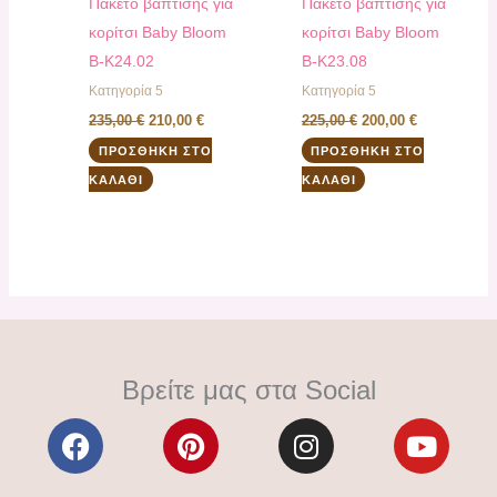
Πακέτο βάπτισης για
Πακέτο βάπτισης για
κορίτσι Baby Bloom
κορίτσι Baby Bloom
B-K24.02
B-K23.08
Κατηγορία 5
Κατηγορία 5
235,00
€
210,00
€
225,00
€
200,00
€
ΠΡΟΣΘΉΚΗ ΣΤΟ
ΠΡΟΣΘΉΚΗ ΣΤΟ
ΚΑΛΆΘΙ
ΚΑΛΆΘΙ
Βρείτε μας στα Social
F
P
I
Y
a
i
n
o
c
n
s
u