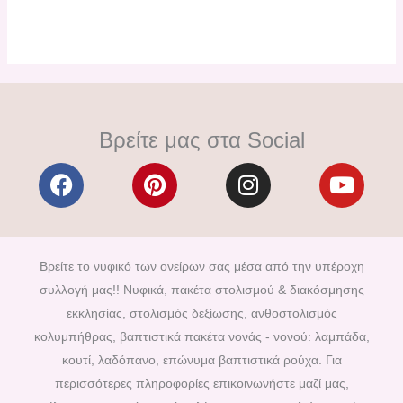
Βρείτε μας στα Social
F
P
I
Y
a
i
n
o
c
n
s
u
e
t
t
t
b
e
a
u
Βρείτε το νυφικό των ονείρων σας μέσα από την υπέροχη
o
r
g
b
συλλογή μας!! Νυφικά, πακέτα στολισμού & διακόσμησης
o
e
r
e
εκκλησίας, στολισμός δεξίωσης, ανθοστολισμός
k
s
a
κολυμπήθρας, βαπτιστικά πακέτα νονάς - νονού: λαμπάδα,
t
m
κουτί, λαδόπανο, επώνυμα βαπτιστικά ρούχα. Για
περισσότερες πληροφορίες επικοινωνήστε μαζί μας,