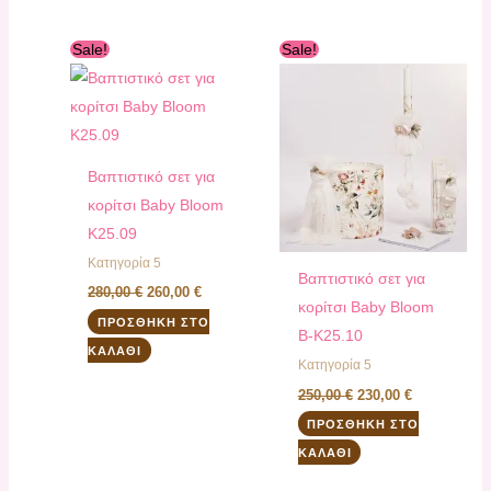
Original
Η
Original
Η
Sale!
Sale!
price
τρέχουσα
price
τρέχουσα
was:
τιμή
was:
τιμή
280,00 €.
είναι:
250,00 €.
είναι:
260,00 €.
230,00 €.
Βαπτιστικό σετ για
κορίτσι Baby Bloom
K25.09
Κατηγορία 5
Βαπτιστικό σετ για
280,00
€
260,00
€
κορίτσι Baby Bloom
ΠΡΟΣΘΉΚΗ ΣΤΟ
B-K25.10
ΚΑΛΆΘΙ
Κατηγορία 5
250,00
€
230,00
€
ΠΡΟΣΘΉΚΗ ΣΤΟ
ΚΑΛΆΘΙ