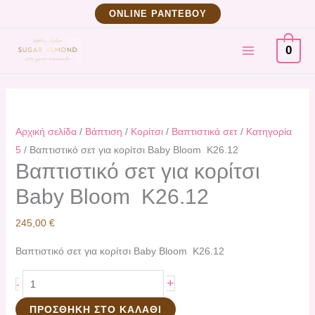
Μετάβαση
Βαπτιστικό
ΟNLINE ΡΑΝΤΕΒΟΥ
στο
σετ
MAIN
περιεχόμενο
για
0
κορίτσι
MENU
Baby
Bloom
K26.12
Αρχική σελίδα
/
Βάπτιση
/
Κορίτσι
/
Βαπτιστικά σετ
/
Κατηγορία
ποσότητα
5
/ Βαπτιστικό σετ για κορίτσι Baby Bloom K26.12
Βαπτιστικό σετ για κορίτσι
Baby Bloom K26.12
245,00
€
Βαπτιστικό σετ για κορίτσι Baby Bloom K26.12
+
-
ΠΡΟΣΘΉΚΗ ΣΤΟ ΚΑΛΆΘΙ