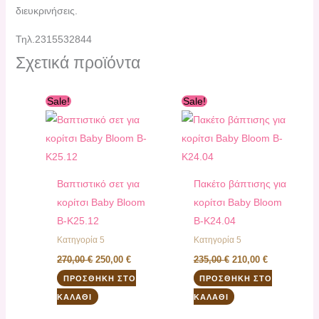
διευκρινήσεις.
Τηλ.2315532844
Σχετικά προϊόντα
Original
Η
Original
Η
Sale!
Sale!
price
τρέχουσα
price
τρέχουσα
was:
τιμή
was:
τιμή
270,00 €.
είναι:
235,00 €.
είναι:
250,00 €.
210,00 €.
Βαπτιστικό σετ για
Πακέτο βάπτισης για
κορίτσι Baby Bloom
κορίτσι Baby Bloom
B-K25.12
B-K24.04
Κατηγορία 5
Κατηγορία 5
270,00
€
250,00
€
235,00
€
210,00
€
ΠΡΟΣΘΉΚΗ ΣΤΟ
ΠΡΟΣΘΉΚΗ ΣΤΟ
ΚΑΛΆΘΙ
ΚΑΛΆΘΙ