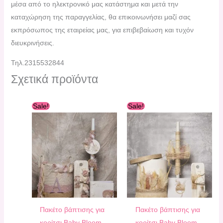
μέσα από το ηλεκτρονικό μας κατάστημα και μετά την
καταχώρηση της παραγγελίας, θα επικοινωνήσει μαζί σας
εκπρόσωπος της εταιρείας μας, για επιβεβαίωση και τυχόν
διευκρινήσεις.
Τηλ.2315532844
Σχετικά προϊόντα
Original
Η
Original
Η
Sale!
Sale!
price
τρέχουσα
price
τρέχουσα
was:
τιμή
was:
τιμή
270,00 €.
είναι:
260,00 €.
είναι:
240,00 €.
235,00 €.
Πακέτο βάπτισης για
Πακέτο βάπτισης για
κορίτσι Baby Bloom
κορίτσι Baby Bloom