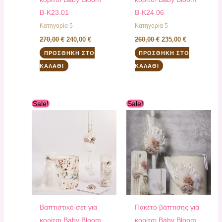
B-K23.01
B-K24.06
Κατηγορία 5
Κατηγορία 5
270,00
€
240,00
€
260,00
€
235,00
€
ΠΡΟΣΘΉΚΗ ΣΤΟ
ΠΡΟΣΘΉΚΗ ΣΤΟ
ΚΑΛΆΘΙ
ΚΑΛΆΘΙ
Original
Η
Original
Η
Sale!
Sale!
price
τρέχουσα
price
τρέχουσα
was:
τιμή
was:
τιμή
250,00 €.
είναι:
250,00 €.
είναι:
230,00 €.
220,00 €.
Βαπτιστικό σετ για
Πακέτο βάπτισης για
κορίτσι Baby Bloom
κορίτσι Baby Bloom