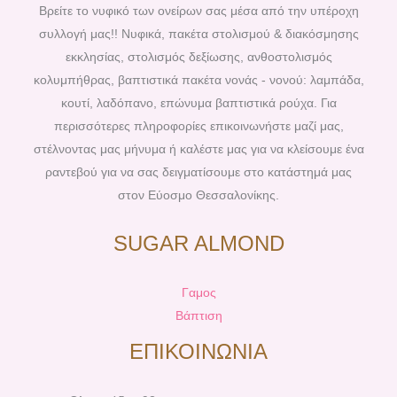
b
e
a
u
Βρείτε το νυφικό των ονείρων σας μέσα από την υπέροχη
o
r
g
b
συλλογή μας!! Νυφικά, πακέτα στολισμού & διακόσμησης
o
e
r
e
εκκλησίας, στολισμός δεξίωσης, ανθοστολισμός
k
s
a
κολυμπήθρας, βαπτιστικά πακέτα νονάς - νονού: λαμπάδα,
t
m
κουτί, λαδόπανο, επώνυμα βαπτιστικά ρούχα. Για
περισσότερες πληροφορίες επικοινωνήστε μαζί μας,
στέλνοντας μας μήνυμα ή καλέστε μας για να κλείσουμε ένα
ραντεβού για να σας δειγματίσουμε στο κατάστημά μας
στον Εύοσμο Θεσσαλονίκης.
SUGAR ALMOND
Γαμος
Βάπτιση
ΕΠΙΚΟΙΝΩΝΙΑ