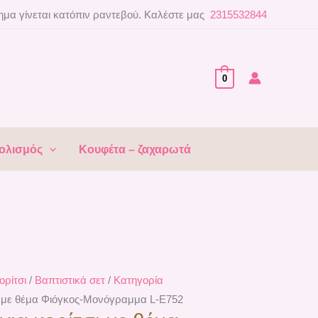
μα γίνεται κατόπιν ραντεβού. Καλέστε μας
2315532844
0
ολισμός
Κουφέτα – ζαχαρωτά
ορίτσι
/
Βαπτιστικά σετ
/
Κατηγορία
σι με θέμα Φιόγκος-Μονόγραμμα L-E752