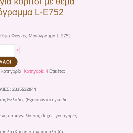
για κορίτσι με θέμα
όγραμμα L-E752
με θέμα Φιόγκος-Μονόγραμμα L-E752
+
ΛΆΘΙ
Κατηγορία:
Κατηγορία 4
Ετικέτα:
ΕΣ: 2315532844
ός Ελλάδος (Εξαιρούνται ογκώδη
ενη παραγγελία σας (Ισχύει για αγορές
ήριξη (Και μετά την παραλαβή)