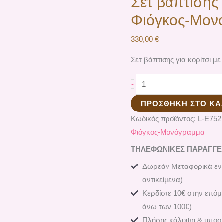
Σετ βάπτισης 
Φιόγκος-Μον
330,00
€
Σετ βάπτισης για κορίτσι 
-
ΠΡΟΣΘΉΚΗ ΣΤΟ ΚΑ
Κωδικός προϊόντος:
L-E752
Φιόγκος-Μονόγραμμα
ΤΗΛΕΦΩΝΙΚΕΣ ΠΑΡΑΓΓΕΛΙ
Δωρεάν Μεταφορικά εντ
αντικείμενα)
Κερδίστε 10€ στην επόμ
άνω των 100€)
Πλήρης κάλυψη & υποστ