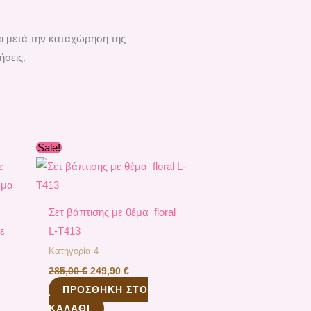
αι μετά την καταχώρηση της
ήσεις.
Original
Η
Sale!
α
price
τρέχουσα
was:
τιμή
285,00 €.
είναι:
.
249,90 €.
Σετ βάπτισης με θέμα floral
με
L-Τ413
Κατηγορία 4
285,00
€
249,90
€
ΠΡΟΣΘΉΚΗ ΣΤΟ
ΚΑΛΆΘΙ