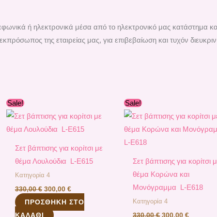
ηλεφωνικά ή ηλεκτρονικά μέσα από το ηλεκτρονικό μας κατάστημα κ
εκπρόσωπος της εταιρείας μας, για επιβεβαίωση και τυχόν διευκριν
Original
Η
Original
Η
Sale!
Sale!
price
τρέχουσα
price
τρέχουσ
was:
τιμή
was:
τιμή
330,00 €.
είναι:
330,00 €.
είναι:
300,00 €.
300,00 €
Σετ βάπτισης για κορίτσι με
θέμα Λουλούδια L-E615
Σετ βάπτισης για κορίτσι 
θέμα Κορώνα και
Κατηγορία 4
Μονόγραμμα L-E618
330,00
€
300,00
€
Κατηγορία 4
ΠΡΟΣΘΉΚΗ ΣΤΟ
ΚΑΛΆΘΙ
330,00
€
300,00
€