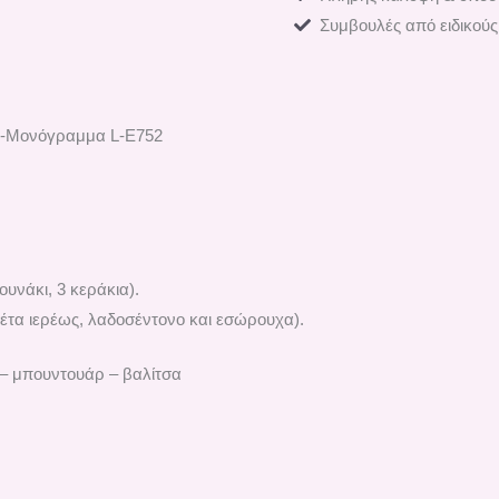
Συμβουλές από ειδικούς
κος-Μονόγραμμα L-E752
υνάκι, 3 κεράκια).
τα ιερέως, λαδοσέντονο και εσώρουχα).
ι – μπουντουάρ – βαλίτσα