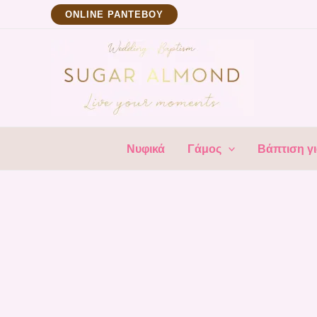
Μετάβαση
ΟNLINE ΡΑΝΤΕΒΟΥ
στο
περιεχόμενο
Νυφικά
Γάμος
Βάπτιση γι