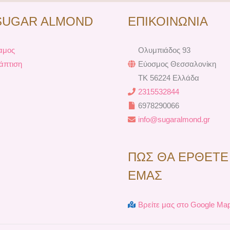
e
t
t
t
b
e
a
u
SUGAR ALMOND
ΕΠΙΚΟΙΝΩΝΙΑ
o
r
g
b
o
e
r
e
k
s
a
αμος
Ολυμπιάδος 93
t
m
άπτιση
Εύοσμος Θεσσαλονίκη
TK 56224 Ελλάδα
2315532844
6978290066
info@sugaralmond.gr
ΠΩΣ ΘΑ ΕΡΘΕΤΕ
ΕΜΑΣ
Βρείτε μας στο Google Ma