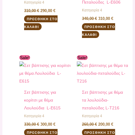
Πεταλούδες L-E606
Κατηγορία 4
Κατηγορία 4
310,00
€
290,00
€
340,00
€
310,00
€
ΠΡΟΣΘΉΚΗ ΣΤΟ
ΚΑΛΆΘΙ
ΠΡΟΣΘΉΚΗ ΣΤΟ
ΚΑΛΆΘΙ
Original
Η
Original
Η
Sale!
Sale!
price
τρέχουσα
price
τρέχουσα
was:
τιμή
was:
τιμή
330,00 €.
είναι:
260,00 €.
είναι:
300,00 €.
200,00 €.
Σετ βάπτισης για
Σετ βάπτισης με θέμα
κορίτσι με θέμα
τα λουλούδια-
Λουλούδια L-E615
πεταλούδες L-Τ216
Κατηγορία 4
Κατηγορία 4
330,00
€
300,00
€
260,00
€
200,00
€
ΠΡΟΣΘΉΚΗ ΣΤΟ
ΠΡΟΣΘΉΚΗ ΣΤΟ