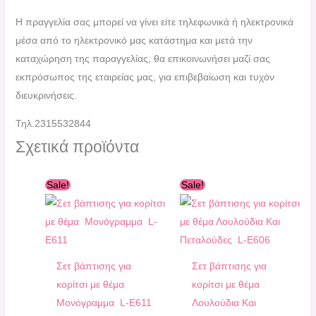
H πραγγελία σας μπορεί να γίνει είτε τηλεφωνικά ή ηλεκτρονικά
μέσα από το ηλεκτρονικό μας κατάστημα και μετά την
καταχώρηση της παραγγελίας, θα επικοινωνήσει μαζί σας
εκπρόσωπος της εταιρείας μας, για επιβεβαίωση και τυχόν
διευκρινήσεις.
Τηλ.2315532844
Σχετικά προϊόντα
Original
Η
Original
Η
Sale!
Sale!
price
τρέχουσα
price
τρέχουσα
was:
τιμή
was:
τιμή
310,00 €.
είναι:
340,00 €.
είναι:
290,00 €.
310,00 €.
Σετ βάπτισης για
Σετ βάπτισης για
κορίτσι με θέμα
κορίτσι με θέμα
Μονόγραμμα L-E611
Λουλούδια Και