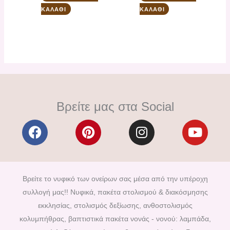
ΚΑΛΆΘΙ
ΚΑΛΆΘΙ
Βρείτε μας στα Social
F
P
I
Y
a
i
n
o
c
n
s
u
e
t
t
t
b
e
a
u
Βρείτε το νυφικό των ονείρων σας μέσα από την υπέροχη
o
r
g
b
συλλογή μας!! Νυφικά, πακέτα στολισμού & διακόσμησης
o
e
r
e
εκκλησίας, στολισμός δεξίωσης, ανθοστολισμός
k
s
a
κολυμπήθρας, βαπτιστικά πακέτα νονάς - νονού: λαμπάδα,
t
m