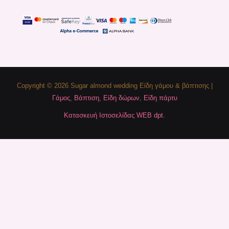
Copyright © 2026 Sugar almond wedding Είδη γάμου & βάπτισης |
Γάμος
,
Βάπτιση
,
Είδη δώρων
,
Είδη πάρτυ
Κατασκευή Ιστοσελίδας WEB dpt.