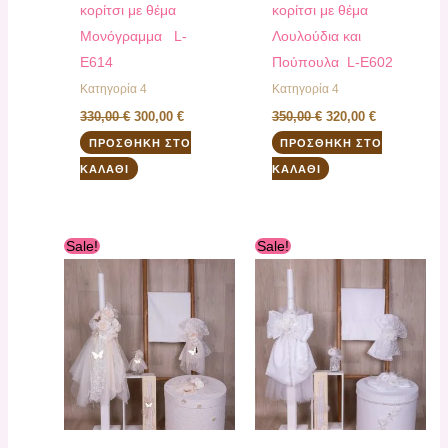
κορίτσι με θέμα
κορίτσι με θέμα
Mονόγραμμα L-
Λουλούδια και
E614
Πούπουλα L-E602
Κατηγορία 4
Κατηγορία 4
330,00
€
300,00
€
350,00
€
320,00
€
ΠΡΟΣΘΉΚΗ ΣΤΟ
ΠΡΟΣΘΉΚΗ ΣΤΟ
ΚΑΛΆΘΙ
ΚΑΛΆΘΙ
Original
Η
Original
Η
Sale!
Sale!
price
τρέχουσα
price
τρέχουσα
was:
τιμή
was:
τιμή
310,00 €.
είναι:
310,00 €.
είναι:
290,00 €.
290,00 €.