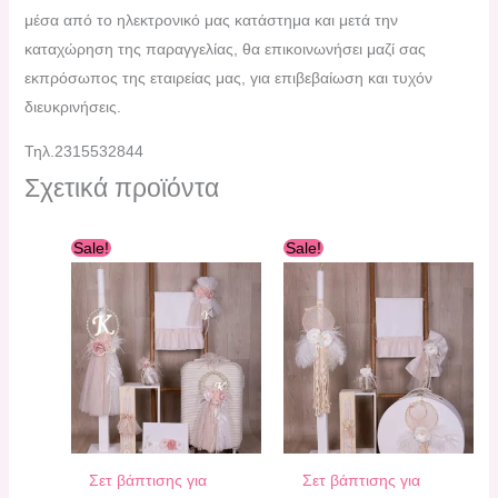
μέσα από το ηλεκτρονικό μας κατάστημα και μετά την
καταχώρηση της παραγγελίας, θα επικοινωνήσει μαζί σας
εκπρόσωπος της εταιρείας μας, για επιβεβαίωση και τυχόν
διευκρινήσεις.
Τηλ.2315532844
Σχετικά προϊόντα
Original
Η
Original
Η
Sale!
Sale!
price
τρέχουσα
price
τρέχουσα
was:
τιμή
was:
τιμή
330,00 €.
είναι:
350,00 €.
είναι:
300,00 €.
320,00 €.
Σετ βάπτισης για
Σετ βάπτισης για