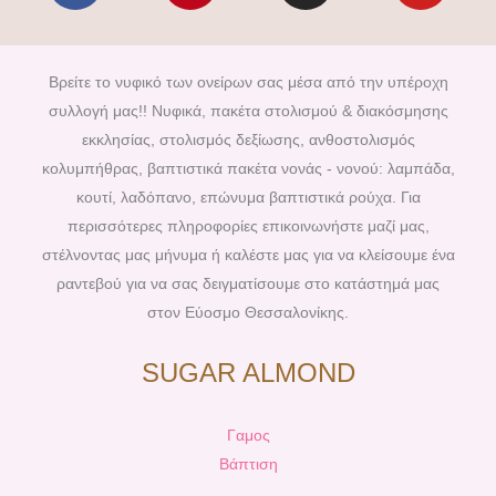
c
n
s
u
e
t
t
t
b
e
a
u
Βρείτε το νυφικό των ονείρων σας μέσα από την υπέροχη
o
r
g
b
συλλογή μας!! Νυφικά, πακέτα στολισμού & διακόσμησης
o
e
r
e
εκκλησίας, στολισμός δεξίωσης, ανθοστολισμός
k
s
a
κολυμπήθρας, βαπτιστικά πακέτα νονάς - νονού: λαμπάδα,
t
m
κουτί, λαδόπανο, επώνυμα βαπτιστικά ρούχα. Για
περισσότερες πληροφορίες επικοινωνήστε μαζί μας,
στέλνοντας μας μήνυμα ή καλέστε μας για να κλείσουμε ένα
ραντεβού για να σας δειγματίσουμε στο κατάστημά μας
στον Εύοσμο Θεσσαλονίκης.
SUGAR ALMOND
Γαμος
Βάπτιση