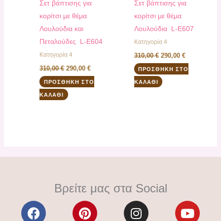
Σετ βάπτισης για
Σετ βάπτισης για
κορίτσι με θέμα
κορίτσι με θέμα
Λουλούδια και
Λουλούδια L-E607
Πεταλούδες L-E604
Κατηγορία 4
Κατηγορία 4
310,00
€
290,00
€
310,00
€
290,00
€
ΠΡΟΣΘΉΚΗ ΣΤΟ
ΠΡΟΣΘΉΚΗ ΣΤΟ
ΚΑΛΆΘΙ
ΚΑΛΆΘΙ
Βρείτε μας στα Social
F
P
I
Y
a
i
n
o