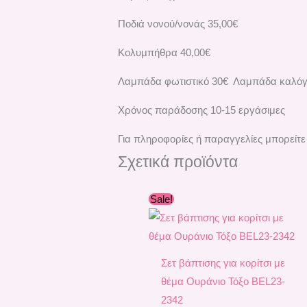
Ποδιά νονού/νονάς 35,00€
Κολυμπήθρα 40,00€
Λαμπάδα φωτιστικό 30€ Λαμπάδα καλό
Χρόνος παράδοσης 10-15 εργάσιμες
Για πληροφορίες ή παραγγελίες μπορείτε
Σχετικά προϊόντα
Original
Η
Sale!
price
τρέχουσα
was:
τιμή
280,00 €.
είναι:
245,00 €.
Σετ βάπτισης για κορίτσι με
θέμα Ουράνιο Τόξο ΒEL23-
2342