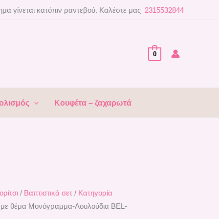
μα γίνεται κατόπιν ραντεβού. Καλέστε μας
2315532844
0
ολισμός
Κουφέτα – ζαχαρωτά
ορίτσι
/
Βαπτιστικά σετ
/
Κατηγορία
σι με θέμα Μονόγραμμα-Λουλούδια ΒEL-