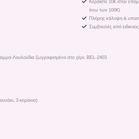
Κερδίστε 10€ στην επόμ
άνω των 100€)
Πλήρης κάλυψη & υποστ
Συμβουλές από ειδικούς
γραμμα-Λουλούδια ζωγραφισμένο στο χέρι. ΒEL-2403
υνάκι, 3 κεράκια)