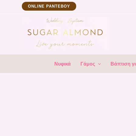
Μετάβαση
ΟNLINE ΡΑΝΤΕΒΟΥ
στο
περιεχόμενο
Νυφικά
Γάμος
Βάπτιση γι