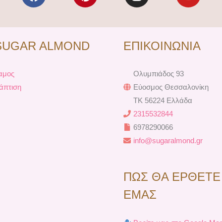
a
i
n
o
c
n
s
u
e
t
t
t
b
e
a
u
SUGAR ALMOND
ΕΠΙΚΟΙΝΩΝΙΑ
o
r
g
b
o
e
r
e
k
s
a
αμος
Ολυμπιάδος 93
t
m
άπτιση
Εύοσμος Θεσσαλονίκη
TK 56224 Ελλάδα
2315532844
6978290066
info@sugaralmond.gr
ΠΩΣ ΘΑ ΕΡΘΕΤΕ
ΕΜΑΣ