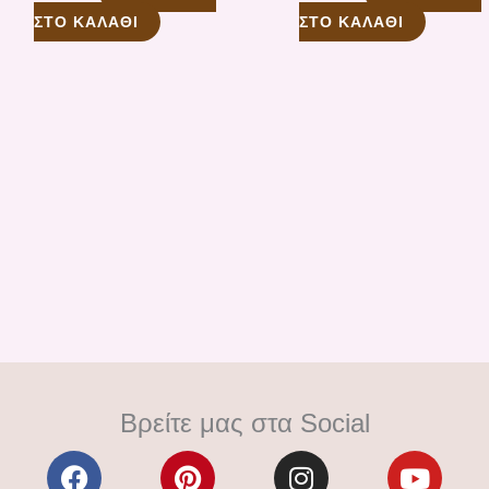
ΣΤΟ ΚΑΛΆΘΙ
ΣΤΟ ΚΑΛΆΘΙ
Βρείτε μας στα Social
F
P
I
Y