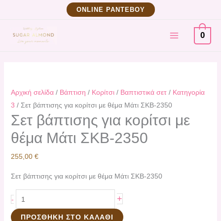
Μετάβαση
Σετ
ΟNLINE ΡΑΝΤΕΒΟΥ
στο
βάπτισης
MAIN
περιεχόμενο
για
0
κορίτσι
MENU
με
θέμα
Μάτι
Αρχική σελίδα
/
Βάπτιση
/
Κορίτσι
/
Βαπτιστικά σετ
/
Κατηγορία
ΣΚΒ-2350
3
/ Σετ βάπτισης για κορίτσι με θέμα Μάτι ΣΚΒ-2350
ποσότητα
Σετ βάπτισης για κορίτσι με
θέμα Μάτι ΣΚΒ-2350
255,00
€
Σετ βάπτισης για κορίτσι με θέμα Μάτι ΣΚΒ-2350
+
-
ΠΡΟΣΘΉΚΗ ΣΤΟ ΚΑΛΆΘΙ