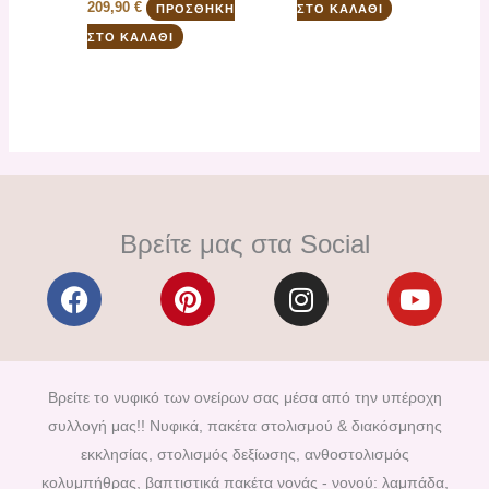
209,90
€
ΠΡΟΣΘΉΚΗ
ΣΤΟ ΚΑΛΆΘΙ
ΣΤΟ ΚΑΛΆΘΙ
Βρείτε μας στα Social
F
P
I
Y
a
i
n
o
c
n
s
u
e
t
t
t
b
e
a
u
Βρείτε το νυφικό των ονείρων σας μέσα από την υπέροχη
o
r
g
b
συλλογή μας!! Νυφικά, πακέτα στολισμού & διακόσμησης
o
e
r
e
εκκλησίας, στολισμός δεξίωσης, ανθοστολισμός
k
s
a
κολυμπήθρας, βαπτιστικά πακέτα νονάς - νονού: λαμπάδα,