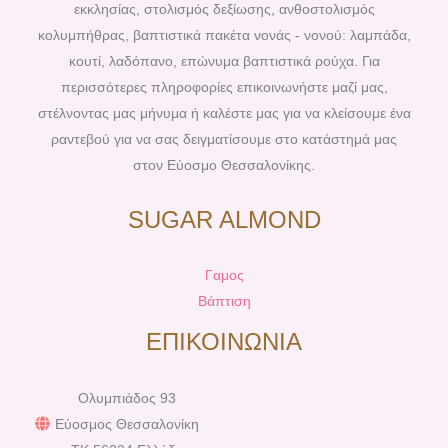
o
e
r
e
εκκλησίας, στολισμός δεξίωσης, ανθοστολισμός
k
s
a
κολυμπήθρας, βαπτιστικά πακέτα νονάς - νονού: λαμπάδα,
t
m
κουτί, λαδόπανο, επώνυμα βαπτιστικά ρούχα. Για
περισσότερες πληροφορίες επικοινωνήστε μαζί μας,
στέλνοντας μας μήνυμα ή καλέστε μας για να κλείσουμε ένα
ραντεβού για να σας δειγματίσουμε στο κατάστημά μας
στον Εύοσμο Θεσσαλονίκης.
SUGAR ALMOND
Γαμος
Βάπτιση
ΕΠΙΚΟΙΝΩΝΙΑ
Ολυμπιάδος 93
Εύοσμος Θεσσαλονίκη