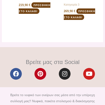
Κατηγορία 3
219,90
€
ΠΡΟΣΘΉΚΗ
269,90
€
ΣΤΟ ΚΑΛΆΘΙ
ΠΡΟΣΘΉΚΗ
ΣΤΟ ΚΑΛΆΘΙ
Βρείτε μας στα Social
F
P
I
Y
a
i
n
o
c
n
s
u
e
t
t
t
b
e
a
u
Βρείτε το νυφικό των ονείρων σας μέσα από την υπέροχη
o
r
g
b
συλλογή μας!! Νυφικά, πακέτα στολισμού & διακόσμησης