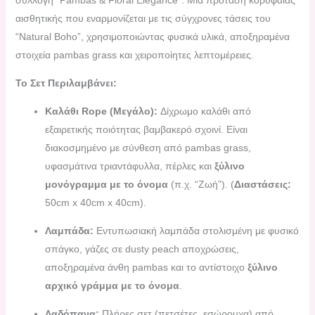
συλλογή “Pambas & Floral Elegance”. Μια πρόταση κορυφαίας
αισθητικής που εναρμονίζεται με τις σύγχρονες τάσεις του
“Natural Boho”, χρησιμοποιώντας φυσικά υλικά, αποξηραμένα
στοιχεία pambas grass και χειροποίητες λεπτομέρειες.
Το Σετ Περιλαμβάνει:
Καλάθι Rope (Μεγάλο):
Δίχρωμο καλάθι από
εξαιρετικής ποιότητας βαμβακερό σχοινί. Είναι
διακοσμημένο με σύνθεση από pambas grass,
υφασμάτινα τριαντάφυλλα, πέρλες και
ξύλινο
μονόγραμμα με το όνομα
(π.χ. “Ζωή”). (
Διαστάσεις:
50cm x 40cm x 40cm).
Λαμπάδα:
Εντυπωσιακή λαμπάδα στολισμένη με φυσικό
σπάγκο, γάζες σε dusty peach αποχρώσεις,
αποξηραμένα άνθη pambas και το αντίστοιχο
ξύλινο
αρχικό γράμμα με το όνομα
.
Λαδόπανα:
Πλήρες σετ (πετσέτες, εσώρουχα) από