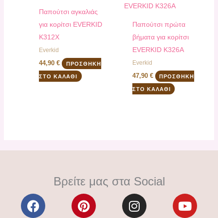
Παπούτσι αγκαλιάς
για κορίτσι EVERKID
Παπούτσι πρώτα
K312X
βήματα για κορίτσι
EVERKID K326A
Everkid
Everkid
44,90
€
ΠΡΟΣΘΉΚΗ
47,90
€
ΣΤΟ ΚΑΛΆΘΙ
ΠΡΟΣΘΉΚΗ
ΣΤΟ ΚΑΛΆΘΙ
Βρείτε μας στα Social
F
P
I
Y
a
i
n
o