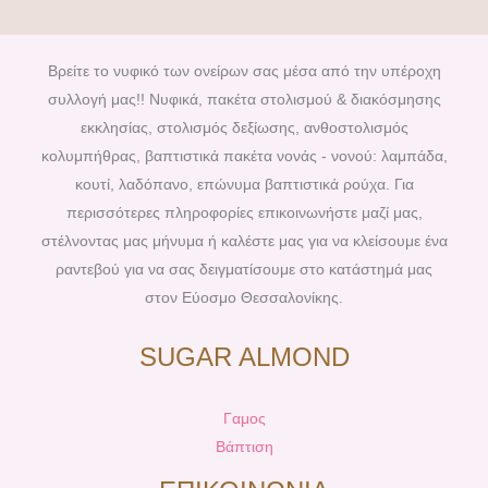
c
n
s
u
e
t
t
t
b
e
a
u
Βρείτε το νυφικό των ονείρων σας μέσα από την υπέροχη
o
r
g
b
συλλογή μας!! Νυφικά, πακέτα στολισμού & διακόσμησης
o
e
r
e
εκκλησίας, στολισμός δεξίωσης, ανθοστολισμός
k
s
a
κολυμπήθρας, βαπτιστικά πακέτα νονάς - νονού: λαμπάδα,
t
m
κουτί, λαδόπανο, επώνυμα βαπτιστικά ρούχα. Για
περισσότερες πληροφορίες επικοινωνήστε μαζί μας,
στέλνοντας μας μήνυμα ή καλέστε μας για να κλείσουμε ένα
ραντεβού για να σας δειγματίσουμε στο κατάστημά μας
στον Εύοσμο Θεσσαλονίκης.
SUGAR ALMOND
Γαμος
Βάπτιση