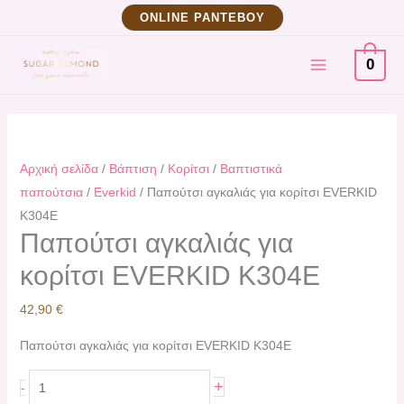
Μετάβαση
Παπούτσι
ΟNLINE ΡΑΝΤΕΒΟΥ
στο
αγκαλιάς
MAIN
περιεχόμενο
για
0
κορίτσι
MENU
EVERKID
K304E
ποσότητα
Αρχική σελίδα
/
Βάπτιση
/
Κορίτσι
/
Βαπτιστικά
παπούτσια
/
Everkid
/ Παπούτσι αγκαλιάς για κορίτσι EVERKID
K304E
Παπούτσι αγκαλιάς για
κορίτσι EVERKID K304E
42,90
€
Παπούτσι αγκαλιάς για κορίτσι EVERKID K304E
+
-