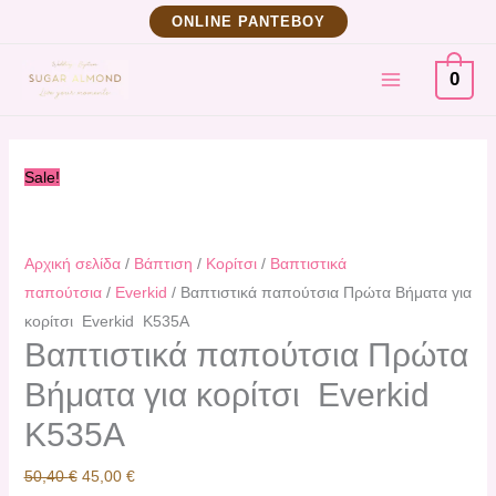
Μετάβαση
Βαπτιστικά
Original
Η
ΟNLINE ΡΑΝΤΕΒΟΥ
στο
παπούτσια
price
τρέχουσα
MAIN
περιεχόμενο
Πρώτα
was:
τιμή
0
Βήματα
50,40 €.
είναι:
MENU
για
45,00 €.
κορίτσι
Sale!
Εverkid
Κ535A
ποσότητα
Αρχική σελίδα
/
Βάπτιση
/
Κορίτσι
/
Βαπτιστικά
παπούτσια
/
Everkid
/ Βαπτιστικά παπούτσια Πρώτα Βήματα για
κορίτσι Εverkid Κ535A
Βαπτιστικά παπούτσια Πρώτα
Βήματα για κορίτσι Εverkid
Κ535A
50,40
€
45,00
€