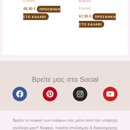
K351E
Everkid
Everkid
49,90
€
ΠΡΟΣΘΉΚΗ
67,90
€
ΣΤΟ ΚΑΛΆΘΙ
ΠΡΟΣΘΉΚΗ
ΣΤΟ ΚΑΛΆΘΙ
Βρείτε μας στα Social
F
P
I
Y
a
i
n
o
c
n
s
u
e
t
t
t
b
e
a
u
Βρείτε το νυφικό των ονείρων σας μέσα από την υπέροχη
o
r
g
b
συλλογή μας!! Νυφικά, πακέτα στολισμού & διακόσμησης