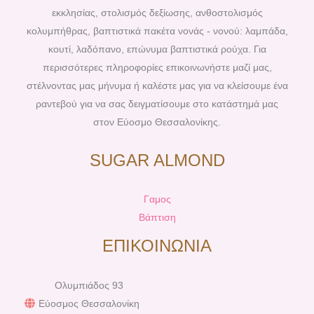
o
e
r
e
εκκλησίας, στολισμός δεξίωσης, ανθοστολισμός
k
s
a
κολυμπήθρας, βαπτιστικά πακέτα νονάς - νονού: λαμπάδα,
t
m
κουτί, λαδόπανο, επώνυμα βαπτιστικά ρούχα. Για
περισσότερες πληροφορίες επικοινωνήστε μαζί μας,
στέλνοντας μας μήνυμα ή καλέστε μας για να κλείσουμε ένα
ραντεβού για να σας δειγματίσουμε στο κατάστημά μας
στον Εύοσμο Θεσσαλονίκης.
SUGAR ALMOND
Γαμος
Βάπτιση
ΕΠΙΚΟΙΝΩΝΙΑ
Ολυμπιάδος 93
Εύοσμος Θεσσαλονίκη