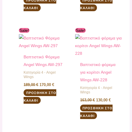
ΠΡΟΣΘΉΚΗ ΣΤΟ
ΠΡΟΣΘΉΚΗ ΣΤΟ
ΚΑΛΆΘΙ
ΚΑΛΆΘΙ
Original
Η
Original
Η
Sale!
Sale!
price
τρέχουσα
price
τρέχουσα
was:
τιμή
was:
τιμή
189,00 €.
είναι:
163,00 €.
είναι:
170,00 €.
130,00 €.
Βαπτιστικό Φόρεμα
Angel Wings AW-297
Βαπτιστικό φόρεμα
για κορίτσι Angel
Κατηγορία 4 - Angel
Wings
Wings AW-228
189,00
€
170,00
€
Κατηγορία 4 - Angel
Wings
ΠΡΟΣΘΉΚΗ ΣΤΟ
163,00
€
130,00
€
ΚΑΛΆΘΙ
ΠΡΟΣΘΉΚΗ ΣΤΟ
ΚΑΛΆΘΙ