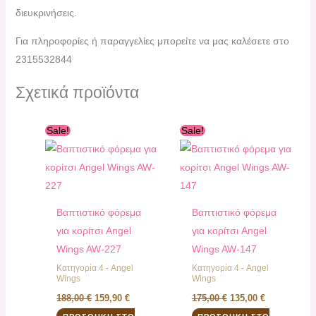
διευκρινήσεις.
Για πληροφορίες ή παραγγελίες μπορείτε να μας καλέσετε στο
2315532844
Σχετικά προϊόντα
Original
Η
Original
Η
Sale!
Sale!
price
τρέχουσα
price
τρέχουσα
was:
τιμή
was:
τιμή
188,00 €.
είναι:
175,00 €.
είναι:
159,90 €.
135,00 €.
Βαπτιστικό φόρεμα
Βαπτιστικό φόρεμα
για κορίτσι Angel
για κορίτσι Angel
Wings AW-227
Wings AW-147
Κατηγορία 4 - Angel
Κατηγορία 4 - Angel
Wings
Wings
188,00
€
159,90
€
175,00
€
135,00
€