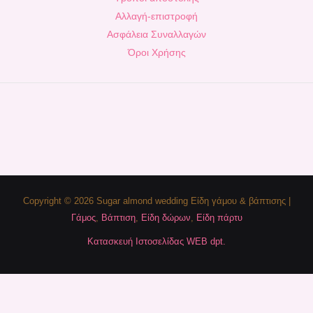
Αλλαγή-επιστροφή
Ασφάλεια Συναλλαγών
Όροι Χρήσης
Copyright © 2026 Sugar almond wedding Είδη γάμου & βάπτισης |
Γάμος
,
Βάπτιση
,
Είδη δώρων
,
Είδη πάρτυ
Κατασκευή Ιστοσελίδας WEB dpt.