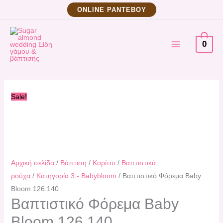
Μετάβαση
Βαπτιστικό
Original
Η
ΟNLINE ΡΑΝΤΕΒΟΥ
στο
Φόρεμα
price
τρέχουσα
MAIN
περιεχόμενο
Baby
was:
τιμή
0
Bloom
175,60 €.
είναι:
MENU
126.140
158,00 €.
ποσότητα
Sale!
Αρχική σελίδα
/
Βάπτιση
/
Κορίτσι
/
Βαπτιστικά
ρούχα
/
Κατηγορία 3 - Babybloom
/ Βαπτιστικό Φόρεμα Baby
Bloom 126.140
Βαπτιστικό Φόρεμα Baby
Bloom 126.140