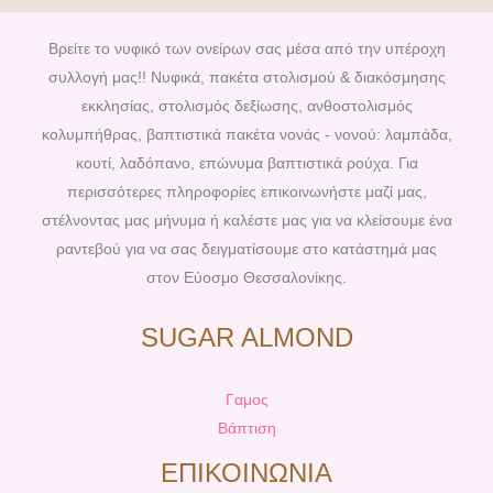
e
t
t
t
b
e
a
u
Βρείτε το νυφικό των ονείρων σας μέσα από την υπέροχη
o
r
g
b
συλλογή μας!! Νυφικά, πακέτα στολισμού & διακόσμησης
o
e
r
e
εκκλησίας, στολισμός δεξίωσης, ανθοστολισμός
k
s
a
κολυμπήθρας, βαπτιστικά πακέτα νονάς - νονού: λαμπάδα,
t
m
κουτί, λαδόπανο, επώνυμα βαπτιστικά ρούχα. Για
περισσότερες πληροφορίες επικοινωνήστε μαζί μας,
στέλνοντας μας μήνυμα ή καλέστε μας για να κλείσουμε ένα
ραντεβού για να σας δειγματίσουμε στο κατάστημά μας
στον Εύοσμο Θεσσαλονίκης.
SUGAR ALMOND
Γαμος
Βάπτιση
ΕΠΙΚΟΙΝΩΝΙΑ