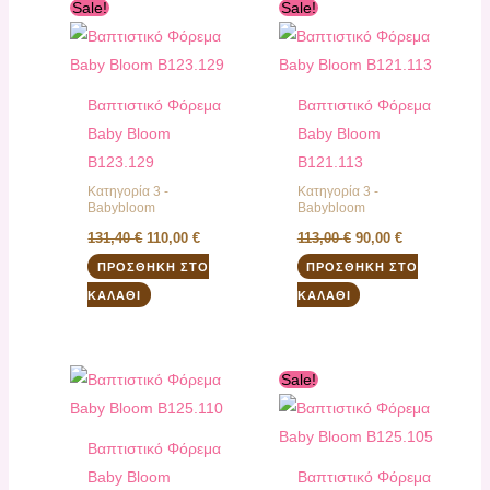
Original
Η
Original
Η
Sale!
Sale!
price
τρέχουσα
price
τρέχουσα
was:
τιμή
was:
τιμή
131,40 €.
είναι:
113,00 €.
είναι:
110,00 €.
90,00 €.
Βαπτιστικό Φόρεμα
Βαπτιστικό Φόρεμα
Baby Bloom
Baby Bloom
B123.129
B121.113
Κατηγορία 3 -
Κατηγορία 3 -
Babybloom
Babybloom
131,40
€
110,00
€
113,00
€
90,00
€
ΠΡΟΣΘΉΚΗ ΣΤΟ
ΠΡΟΣΘΉΚΗ ΣΤΟ
ΚΑΛΆΘΙ
ΚΑΛΆΘΙ
Original
Η
Sale!
price
τρέχουσα
was:
τιμή
182,20 €.
είναι:
164,00 €.
Βαπτιστικό Φόρεμα
Baby Bloom
Βαπτιστικό Φόρεμα