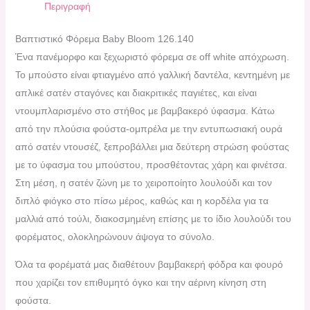
Περιγραφή
Βαπτιστικό Φόρεμα Baby Bloom 126.140
Ένα πανέμορφο και ξεχωριστό φόρεμα σε off white απόχρωση.
Το μπούστο είναι φτιαγμένο από γαλλική δαντέλα, κεντημένη με
απλικέ σατέν σταγόνες και διακριτικές παγιέτες, και είναι
ντουμπλαρισμένο στο στήθος με βαμβακερό ύφασμα. Κάτω
από την πλούσια φούστα-ομπρέλα με την εντυπωσιακή ουρά
από σατέν ντουσέζ, ξεπροβάλλει μια δεύτερη στρώση φούστας
με το ύφασμα του μπούστου, προσθέτοντας χάρη και φινέτσα.
Στη μέση, η σατέν ζώνη με το χειροποίητο λουλούδι και τον
διπλό φιόγκο στο πίσω μέρος, καθώς και η κορδέλα για τα
μαλλιά από τούλι, διακοσμημένη επίσης με το ίδιο λουλούδι του
φορέματος, ολοκληρώνουν άψογα το σύνολο.
Όλα τα φορέματά μας διαθέτουν βαμβακερή φόδρα και φουρό
που χαρίζει τον επιθυμητό όγκο και την αέρινη κίνηση στη
φούστα.