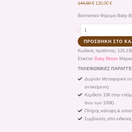
144,80
€
130,00
€
Βαπτιστικό Φόρεμα Baby B
-
ΠΡΟΣΘΉΚΗ ΣΤΟ ΚΑ
Κωδικός προϊόντος:
126.13
Ετικέτα:
Baby Bloom
Μάρκ
ΤΗΛΕΦΩΝΙΚΕΣ ΠΑΡΑΓΓΕΛΙ
Δωρεάν Μεταφορικά εντ
αντικείμενα)
Κερδίστε 10€ στην επόμ
άνω των 100€)
Πλήρης κάλυψη & υποστ
Συμβουλές από ειδικούς