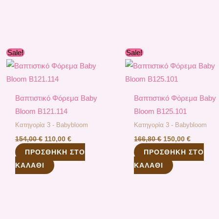
Original
Η
Original
Η
Sale!
Sale!
price
τρέχουσα
price
τρέχουσ
was:
τιμή
was:
τιμή
154,00 €.
είναι:
166,80 €.
είναι:
110,00 €.
150,00 €
Βαπτιστικό Φόρεμα Baby
Βαπτιστικό Φόρεμα Baby
Bloom B121.114
Bloom B125.101
Κατηγορία 3 - Babybloom
Κατηγορία 3 - Babybloom
154,00
€
110,00
€
166,80
€
150,00
€
ΠΡΟΣΘΉΚΗ ΣΤΟ
ΠΡΟΣΘΉΚΗ ΣΤΟ
ΚΑΛΆΘΙ
ΚΑΛΆΘΙ