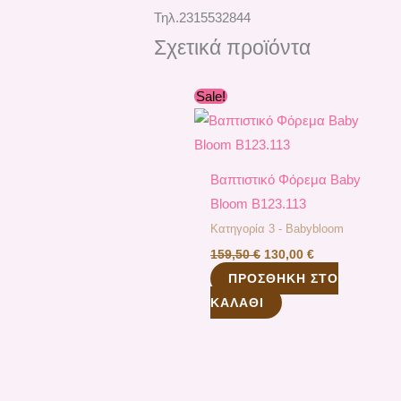
Τηλ.2315532844
Σχετικά προϊόντα
Original
Η
Sale!
price
τρέχουσα
was:
τιμή
159,50 €.
είναι:
130,00 €.
Βαπτιστικό Φόρεμα Baby
Bloom B123.113
Κατηγορία 3 - Babybloom
159,50
€
130,00
€
ΠΡΟΣΘΉΚΗ ΣΤΟ
ΚΑΛΆΘΙ