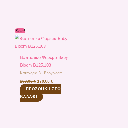
Original
Η
Sale!
α
price
τρέχουσα
was:
τιμή
197,80 €.
είναι:
.
178,00 €.
Βαπτιστικό Φόρεμα Baby
Bloom B125.103
Κατηγορία 3 - Babybloom
197,80
€
178,00
€
ΠΡΟΣΘΉΚΗ ΣΤΟ
ΚΑΛΆΘΙ