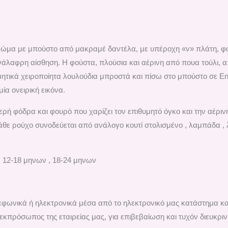
ώμα με μπούστο από μακραμέ δαντέλα, με υπέροχη «v» πλάτη, φαρ
λαφρη αίσθηση. Η φούστα, πλούσια και αέρινη από πουα τούλι, απ
ητικά χειροποίητα λουλούδια μπροστά και πίσω στο μπούστο σε Εng
ία ονειρική εικόνα.
ή φόδρα και φουρό που χαρίζει τον επιθυμητό όγκο και την αέριν
κάθε ρούχο συνοδεύεται από ανάλογο κουτί στολισμένο , λαμπάδα ,
, 12-18 μηνων , 18-24 μηνων
ηλεφωνικά ή ηλεκτρονικά μέσα από το ηλεκτρονικό μας κατάστημα κ
εκπρόσωπος της εταιρείας μας, για επιβεβαίωση και τυχόν διευκριν