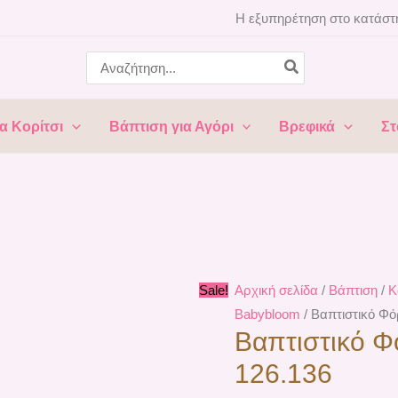
Βαπτιστικό
Original
Η
Η εξυπηρέτηση στο κατάστη
Φόρεμα
price
τρέχουσα
Search
Baby
was:
τιμή
for:
Bloom
144,80 €.
είναι:
126.136
130,00 €.
α Κορίτσι
Βάπτιση για Αγόρι
Βρεφικά
Στ
ποσότητα
Sale!
Αρχική σελίδα
/
Βάπτιση
/
Κ
Babybloom
/ Βαπτιστικό Φ
Βαπτιστικό 
126.136