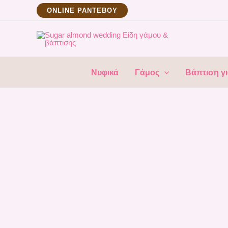
Μετάβαση
ΟNLINE ΡΑΝΤΕΒΟΥ
στο
περιεχόμενο
Νυφικά
Γάμος
Βάπτιση γι