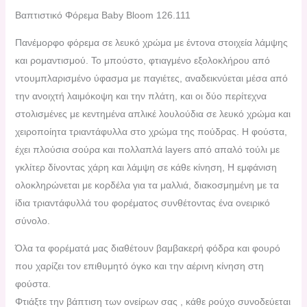
Βαπτιστικό Φόρεμα Baby Bloom 126.111
Πανέμορφο φόρεμα σε λευκό χρώμα με έντονα στοιχεία λάμψης
και ρομαντισμού. Το μπούστο, φτιαγμένο εξολοκλήρου από
ντουμπλαρισμένο ύφασμα με παγιέτες, αναδεικνύεται μέσα από
την ανοιχτή λαιμόκοψη και την πλάτη, και οι δύο περίτεχνα
στολισμένες με κεντημένα απλικέ λουλούδια σε λευκό χρώμα και
χειροποίητα τριαντάφυλλα στο χρώμα της πούδρας. Η φούστα,
έχει πλούσια σούρα και πολλαπλά layers από απαλό τούλι με
γκλίτερ δίνοντας χάρη και λάμψη σε κάθε κίνηση, Η εμφάνιση
ολοκληρώνεται με κορδέλα για τα μαλλιά, διακοσμημένη με τα
ίδια τριαντάφυλλά του φορέματος συνθέτοντας ένα ονειρικό
σύνολο.
Όλα τα φορέματά μας διαθέτουν βαμβακερή φόδρα και φουρό
που χαρίζει τον επιθυμητό όγκο και την αέρινη κίνηση στη
φούστα.
Φτιάξτε την βάπτιση των ονείρων σας , κάθε ρούχο συνοδεύεται