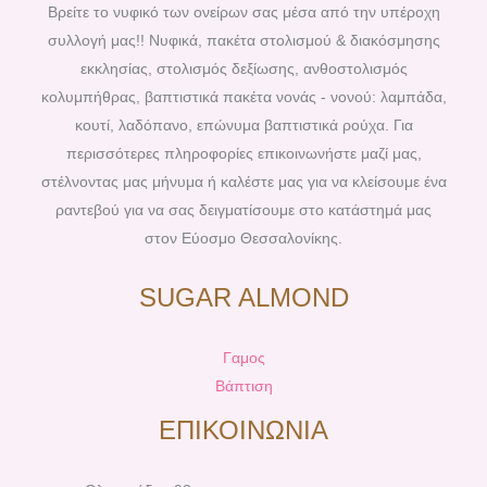
b
e
a
u
Βρείτε το νυφικό των ονείρων σας μέσα από την υπέροχη
o
r
g
b
συλλογή μας!! Νυφικά, πακέτα στολισμού & διακόσμησης
o
e
r
e
εκκλησίας, στολισμός δεξίωσης, ανθοστολισμός
k
s
a
κολυμπήθρας, βαπτιστικά πακέτα νονάς - νονού: λαμπάδα,
t
m
κουτί, λαδόπανο, επώνυμα βαπτιστικά ρούχα. Για
περισσότερες πληροφορίες επικοινωνήστε μαζί μας,
στέλνοντας μας μήνυμα ή καλέστε μας για να κλείσουμε ένα
ραντεβού για να σας δειγματίσουμε στο κατάστημά μας
στον Εύοσμο Θεσσαλονίκης.
SUGAR ALMOND
Γαμος
Βάπτιση
ΕΠΙΚΟΙΝΩΝΙΑ