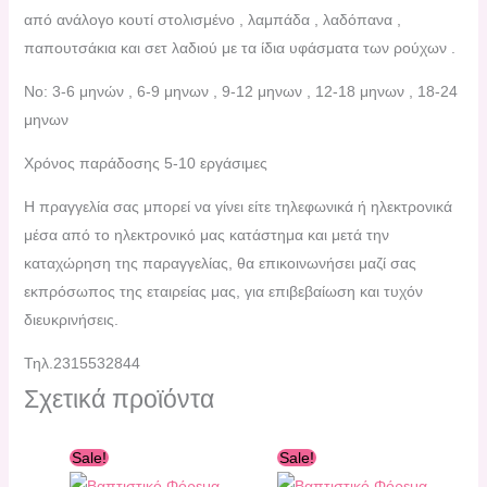
από ανάλογο κουτί στολισμένο , λαμπάδα , λαδόπανα ,
παπουτσάκια και σετ λαδιού με τα ίδια υφάσματα των ρούχων .
No: 3-6 μηνών , 6-9 μηνων , 9-12 μηνων , 12-18 μηνων , 18-24
μηνων
Χρόνος παράδοσης 5-10 εργάσιμες
H πραγγελία σας μπορεί να γίνει είτε τηλεφωνικά ή ηλεκτρονικά
μέσα από το ηλεκτρονικό μας κατάστημα και μετά την
καταχώρηση της παραγγελίας, θα επικοινωνήσει μαζί σας
εκπρόσωπος της εταιρείας μας, για επιβεβαίωση και τυχόν
διευκρινήσεις.
Τηλ.2315532844
Σχετικά προϊόντα
Original
Η
Original
Η
Sale!
Sale!
price
τρέχουσα
price
τρέχουσα
was:
τιμή
was:
τιμή