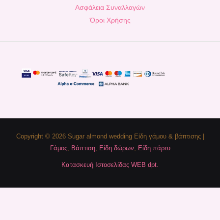
Ασφάλεια Συναλλαγών
Όροι Χρήσης
Copyright © 2026 Sugar almond wedding Είδη γάμου & βάπτισης |
Γάμος
,
Βάπτιση
,
Είδη δώρων
,
Είδη πάρτυ
Κατασκευή Ιστοσελίδας WEB dpt.