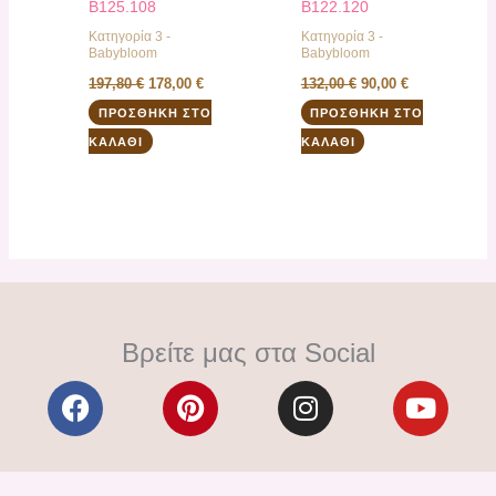
B125.108
B122.120
Κατηγορία 3 -
Κατηγορία 3 -
Babybloom
Babybloom
197,80
€
178,00
€
132,00
€
90,00
€
ΠΡΟΣΘΉΚΗ ΣΤΟ
ΠΡΟΣΘΉΚΗ ΣΤΟ
ΚΑΛΆΘΙ
ΚΑΛΆΘΙ
Βρείτε μας στα Social
F
P
I
Y
a
i
n
o
c
n
s
u
e
t
t
t