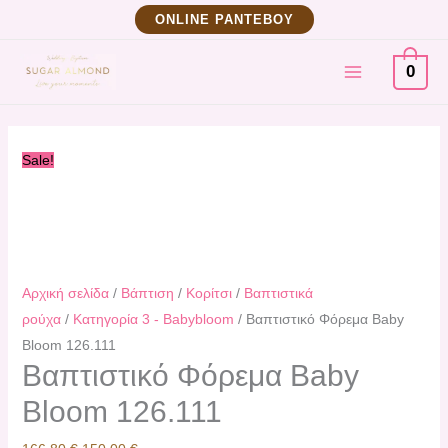
Μετάβαση
Βαπτιστικό
Original
Η
ΟNLINE ΡΑΝΤΕΒΟΥ
στο
Φόρεμα
price
τρέχουσα
MAIN
περιεχόμενο
Baby
was:
τιμή
0
Bloom
166,80 €.
είναι:
MENU
126.111
150,00 €.
ποσότητα
Sale!
Αρχική σελίδα
/
Βάπτιση
/
Κορίτσι
/
Βαπτιστικά
ρούχα
/
Κατηγορία 3 - Babybloom
/ Βαπτιστικό Φόρεμα Baby
Bloom 126.111
Βαπτιστικό Φόρεμα Baby
Bloom 126.111