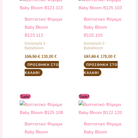
159,50 €.
είναι:
197,80 €.
είναι:
130,00 €.
178,00 €.
Βαπτιστικό Φόρεμα
Βαπτιστικό Φόρεμα
Baby Bloom
Baby Bloom
B123.113
B125.103
Κατηγορία 3 -
Κατηγορία 3 -
Babybloom
Babybloom
159,50
€
130,00
€
197,80
€
178,00
€
ΠΡΟΣΘΉΚΗ ΣΤΟ
ΠΡΟΣΘΉΚΗ ΣΤΟ
ΚΑΛΆΘΙ
ΚΑΛΆΘΙ
Original
Η
Original
Η
Sale!
Sale!
price
τρέχουσα
price
τρέχουσα
was:
τιμή
was:
τιμή
197,80 €.
είναι:
132,00 €.
είναι:
178,00 €.
90,00 €.
Βαπτιστικό Φόρεμα
Βαπτιστικό Φόρεμα
Baby Bloom
Baby Bloom