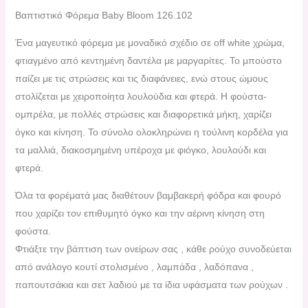
Βαπτιστικό Φόρεμα Baby Bloom 126.102
Ένα μαγευτικό φόρεμα με μοναδικό σχέδιο σε off white χρώμα,
φτιαγμένο από κεντημένη δαντέλα με μαργαρίτες. Το μπούστο
παίζει με τις στρώσεις και τις διαφάνειες, ενώ στους ώμους
στολίζεται με χειροποίητα λουλούδια και φτερά. Η φούστα-
ομπρέλα, με πολλές στρώσεις και διαφορετικά μήκη, χαρίζει
όγκο και κίνηση. Το σύνολο ολοκληρώνει η τούλινη κορδέλα για
τα μαλλιά, διακοσμημένη υπέροχα με φιόγκο, λουλούδι και
φτερά.
Όλα τα φορέματά μας διαθέτουν βαμβακερή φόδρα και φουρό
που χαρίζει τον επιθυμητό όγκο και την αέρινη κίνηση στη
φούστα.
Φτιάξτε την βάπτιση των ονείρων σας , κάθε ρούχο συνοδεύεται
από ανάλογο κουτί στολισμένο , λαμπάδα , λαδόπανα ,
παπουτσάκια και σετ λαδιού με τα ίδια υφάσματα των ρούχων .