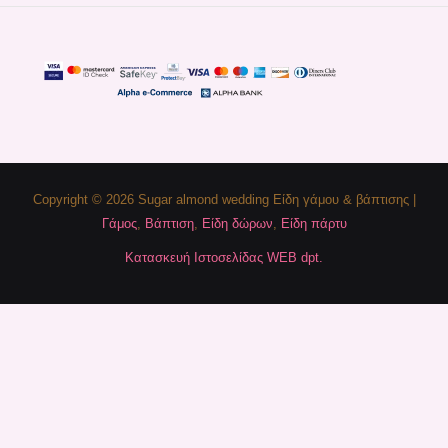
Copyright © 2026 Sugar almond wedding Είδη γάμου & βάπτισης |
Γάμος
,
Βάπτιση
,
Είδη δώρων
,
Είδη πάρτυ
Κατασκευή Ιστοσελίδας WEB dpt.