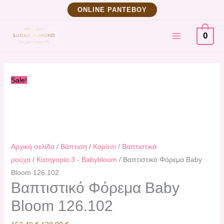
Μετάβαση
Βαπτιστικό
Original
Η
ΟNLINE ΡΑΝΤΕΒΟΥ
στο
Φόρεμα
price
τρέχουσα
MAIN
περιεχόμενο
Baby
was:
τιμή
0
Bloom
153,40 €.
είναι:
MENU
126.102
138,00 €.
ποσότητα
Sale!
Αρχική σελίδα
/
Βάπτιση
/
Κορίτσι
/
Βαπτιστικά
ρούχα
/
Κατηγορία 3 - Babybloom
/ Βαπτιστικό Φόρεμα Baby
Bloom 126.102
Βαπτιστικό Φόρεμα Baby
Bloom 126.102