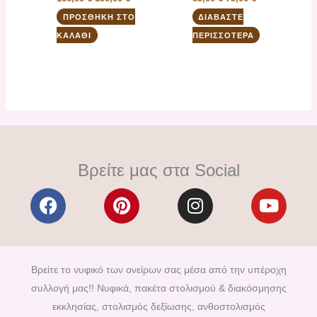
ΠΡΟΣΘΉΚΗ ΣΤΟ
ΔΙΑΒΆΣΤΕ
ΚΑΛΆΘΙ
ΠΕΡΙΣΣΌΤΕΡΑ
Βρείτε μας στα Social
F
P
I
Y
a
i
n
o
c
n
s
u
e
t
t
t
b
e
a
u
Βρείτε το νυφικό των ονείρων σας μέσα από την υπέροχη
o
r
g
b
συλλογή μας!! Νυφικά, πακέτα στολισμού & διακόσμησης
o
e
r
e
εκκλησίας, στολισμός δεξίωσης, ανθοστολισμός