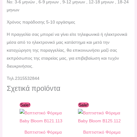
No: 3-6 μηνών , 6-9 μηνων , 9-12 μηνων , 12-18 μηνων , 18-24
μηνων
Χρόνος παράδοσης 5-10 εργάσιμες
H πραγγελία σας μπορεί να γίνει είτε τηλεφωνικά ή ηλεκτρονικά
μέσα από το ηλεκτρονικό μας κατάστημα και μετά την
καταχώρηση της παραγγελίας, θα επικοινωνήσει μαζί σας
εκπρόσωπος της εταιρείας μας, για επιβεβαίωση και τυχόν
διευκρινήσεις.
Τηλ.2315532844
Σχετικά προϊόντα
Original
Η
Original
Η
Sale!
Sale!
price
τρέχουσα
price
τρέχουσα
was:
τιμή
was:
τιμή
113,00 €.
είναι:
166,80 €.
είναι:
90,00 €.
150,00 €.
Βαπτιστικό Φόρεμα
Βαπτιστικό Φόρεμα