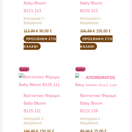
Baby Bloom
Baby Bloom
B121.113
B125.112
Κατηγορία 3 -
Κατηγορία 3 -
Babybloom
Babybloom
113,00
€
90,00
€
166,80
€
150,00
€
ΠΡΟΣΘΉΚΗ ΣΤΟ
ΠΡΟΣΘΉΚΗ ΣΤΟ
ΚΑΛΆΘΙ
ΚΑΛΆΘΙ
Original
Η
Original
Η
Sale!
Sale!
ΕΚΤΌΣ
price
τρέχουσα
price
τρέχουσα
was:
τιμή
was:
τιμή
ΑΠΟΘΈΜΑΤΟΣ
166,80 €.
είναι:
85,00 €.
είναι:
150,00 €.
75,00 €.
Βαπτιστικό Φόρεμα
Βαπτιστικό Φόρεμα
Baby Bloom
Baby Bloom
B125.111
B122.128
Κατηγορία 3 -
Κατηγορία 3 -
Babybloom
Babybloom
166,80
€
150,00
€
85,00
€
75,00
€