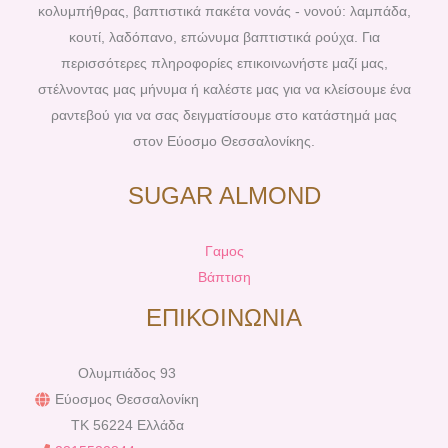
k
s
a
κολυμπήθρας, βαπτιστικά πακέτα νονάς - νονού: λαμπάδα,
t
m
κουτί, λαδόπανο, επώνυμα βαπτιστικά ρούχα. Για
περισσότερες πληροφορίες επικοινωνήστε μαζί μας,
στέλνοντας μας μήνυμα ή καλέστε μας για να κλείσουμε ένα
ραντεβού για να σας δειγματίσουμε στο κατάστημά μας
στον Εύοσμο Θεσσαλονίκης.
SUGAR ALMOND
Γαμος
Βάπτιση
ΕΠΙΚΟΙΝΩΝΙΑ
Ολυμπιάδος 93
Εύοσμος Θεσσαλονίκη
TK 56224 Ελλάδα