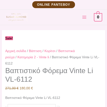
Μετάβαση
Βαπτιστικό
Original
Η
ΟNLINE ΡΑΝΤΕΒΟΥ
στο
Φόρεμα
price
τρέχουσα
MAIN
περιεχόμενο
Vinte
was:
τιμή
0
Li
271,00 €.
είναι:
MENU
VL-
180,00 €.
6112
Sale!
ποσότητα
Αρχική σελίδα
/
Βάπτιση
/
Κορίτσι
/
Βαπτιστικά
ρούχα
/
Κατηγορία 2 - Vinte li
/ Βαπτιστικό Φόρεμα Vinte Li VL-
6112
Βαπτιστικό Φόρεμα Vinte Li
VL-6112
271,00
€
180,00
€
Βαπτιστικό Φόρεμα Vinte Li VL-6112