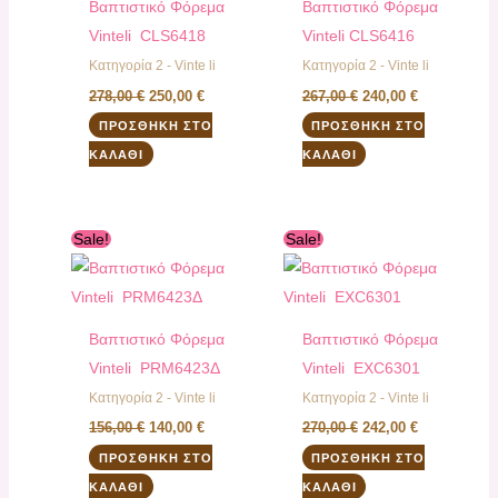
Βαπτιστικό Φόρεμα
Βαπτιστικό Φόρεμα
Vinteli CLS6418
Vinteli CLS6416
Κατηγορία 2 - Vinte li
Κατηγορία 2 - Vinte li
278,00
€
250,00
€
267,00
€
240,00
€
ΠΡΟΣΘΉΚΗ ΣΤΟ
ΠΡΟΣΘΉΚΗ ΣΤΟ
ΚΑΛΆΘΙ
ΚΑΛΆΘΙ
Original
Η
Original
Η
Sale!
Sale!
price
τρέχουσα
price
τρέχουσα
was:
τιμή
was:
τιμή
156,00 €.
είναι:
270,00 €.
είναι:
140,00 €.
242,00 €.
Βαπτιστικό Φόρεμα
Βαπτιστικό Φόρεμα
Vinteli PRM6423Δ
Vinteli EXC6301
Κατηγορία 2 - Vinte li
Κατηγορία 2 - Vinte li
156,00
€
140,00
€
270,00
€
242,00
€
ΠΡΟΣΘΉΚΗ ΣΤΟ
ΠΡΟΣΘΉΚΗ ΣΤΟ
ΚΑΛΆΘΙ
ΚΑΛΆΘΙ