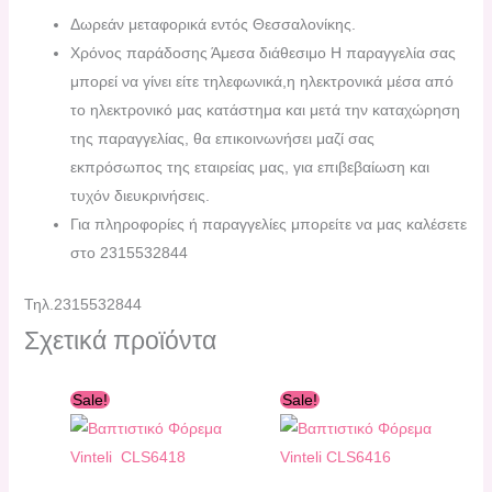
Δωρεάν μεταφορικά εντός Θεσσαλονίκης.
Χρόνος παράδοσης Άμεσα διάθεσιμο H παραγγελία σας
μπορεί να γίνει είτε τηλεφωνικά,η ηλεκτρονικά μέσα από
το ηλεκτρονικό μας κατάστημα και μετά την καταχώρηση
της παραγγελίας, θα επικοινωνήσει μαζί σας
εκπρόσωπος της εταιρείας μας, για επιβεβαίωση και
τυχόν διευκρινήσεις.
Για πληροφορίες ή παραγγελίες μπορείτε να μας καλέσετε
στο 2315532844
Τηλ.2315532844
Σχετικά προϊόντα
Original
Η
Original
Η
Sale!
Sale!
price
τρέχουσα
price
τρέχουσα
was:
τιμή
was:
τιμή
278,00 €.
είναι:
267,00 €.
είναι:
250,00 €.
240,00 €.