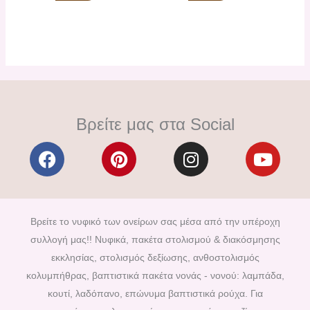
Βρείτε μας στα Social
F
P
I
Y
a
i
n
o
c
n
s
u
e
t
t
t
b
e
a
u
Βρείτε το νυφικό των ονείρων σας μέσα από την υπέροχη
o
r
g
b
συλλογή μας!! Νυφικά, πακέτα στολισμού & διακόσμησης
o
e
r
e
εκκλησίας, στολισμός δεξίωσης, ανθοστολισμός
k
s
a
κολυμπήθρας, βαπτιστικά πακέτα νονάς - νονού: λαμπάδα,
t
m
κουτί, λαδόπανο, επώνυμα βαπτιστικά ρούχα. Για