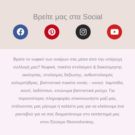
Βρείτε μας στα Social
F
P
I
Y
a
i
n
o
c
n
s
u
e
t
t
t
b
e
a
u
Βρείτε το νυφικό των ονείρων σας μέσα από την υπέροχη
o
r
g
b
συλλογή μας!! Νυφικά, πακέτα στολισμού & διακόσμησης
o
e
r
e
εκκλησίας, στολισμός δεξίωσης, ανθοστολισμός
k
s
a
κολυμπήθρας, βαπτιστικά πακέτα νονάς - νονού: λαμπάδα,
t
m
κουτί, λαδόπανο, επώνυμα βαπτιστικά ρούχα. Για
περισσότερες πληροφορίες επικοινωνήστε μαζί μας,
στέλνοντας μας μήνυμα ή καλέστε μας για να κλείσουμε ένα
ραντεβού για να σας δειγματίσουμε στο κατάστημά μας
στον Εύοσμο Θεσσαλονίκης.