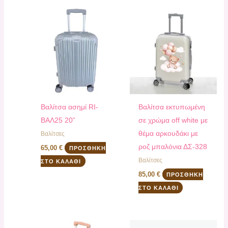
Βαλίτσα ασημί RI-
Βαλίτσα εκτυπωμένη
ΒΑΛ25 20”
σε χρώμα off white με
θέμα αρκουδάκι με
Βαλίτσες
ροζ μπαλόνια ΔΣ-328
65,00
€
ΠΡΟΣΘΉΚΗ
Βαλίτσες
ΣΤΟ ΚΑΛΆΘΙ
85,00
€
ΠΡΟΣΘΉΚΗ
ΣΤΟ ΚΑΛΆΘΙ