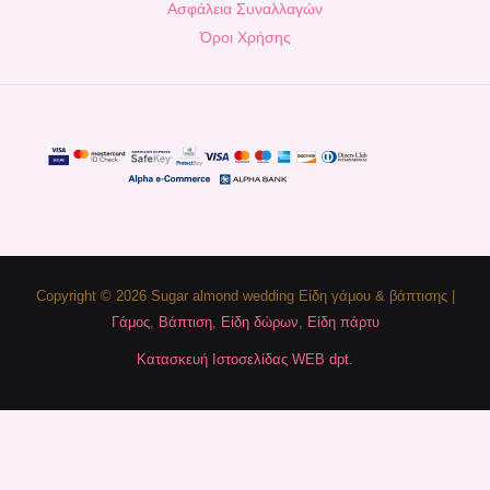
Ασφάλεια Συναλλαγών
Όροι Χρήσης
Copyright © 2026 Sugar almond wedding Είδη γάμου & βάπτισης |
Γάμος
,
Βάπτιση
,
Είδη δώρων
,
Είδη πάρτυ
Κατασκευή Ιστοσελίδας WEB dpt.