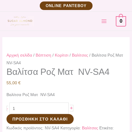
Μετάβαση
Βαλίτσα
ΟNLINE ΡΑΝΤΕΒΟΥ
στο
Ροζ
MAIN
περιεχόμενο
Ματ
0
NV-
MENU
SA4
ποσότητα
Αρχική σελίδα
/
Βάπτιση
/
Κορίτσι
/
Βαλίτσες
/ Βαλίτσα Ροζ Ματ
NV-SA4
Βαλίτσα Ροζ Ματ NV-SA4
55,00
€
Βαλίτσα Ροζ Ματ NV-SA4
+
-
ΠΡΟΣΘΉΚΗ ΣΤΟ ΚΑΛΆΘΙ
Κωδικός προϊόντος:
NV-SA4
Κατηγορία:
Βαλίτσες
Ετικέτα: