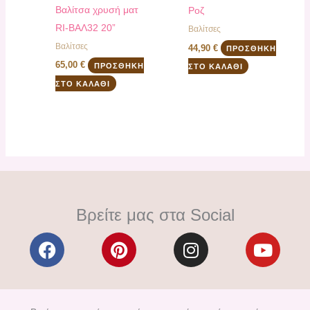
Βαλίτσα χρυσή ματ
Ροζ
RI-ΒΑΛ32 20”
Βαλίτσες
Βαλίτσες
44,90
€
ΠΡΟΣΘΉΚΗ
65,00
€
ΠΡΟΣΘΉΚΗ
ΣΤΟ ΚΑΛΆΘΙ
ΣΤΟ ΚΑΛΆΘΙ
Βρείτε μας στα Social
F
P
I
Y
a
i
n
o
c
n
s
u
e
t
t
t
b
e
a
u