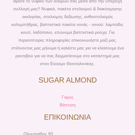
Βρείτε το νυφικό των ονείρων σας μέσα από την υπέροχη
o
r
g
b
συλλογή μας!! Νυφικά, πακέτα στολισμού & διακόσμησης
o
e
r
e
εκκλησίας, στολισμός δεξίωσης, ανθοστολισμός
k
s
a
κολυμπήθρας, βαπτιστικά πακέτα νονάς - νονού: λαμπάδα,
t
m
κουτί, λαδόπανο, επώνυμα βαπτιστικά ρούχα. Για
περισσότερες πληροφορίες επικοινωνήστε μαζί μας,
στέλνοντας μας μήνυμα ή καλέστε μας για να κλείσουμε ένα
ραντεβού για να σας δειγματίσουμε στο κατάστημά μας
στον Εύοσμο Θεσσαλονίκης.
SUGAR ALMOND
Γαμος
Βάπτιση
ΕΠΙΚΟΙΝΩΝΙΑ
Ολυμπιάδος 93