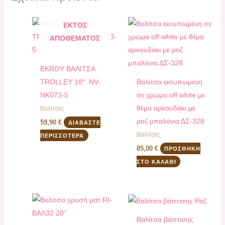
ΕΚΤΌΣ
ΑΠΟΘΈΜΑΤΟΣ
EKROY ΒΑΛΙΤΣΑ
TROLLEY 18″ NV-
Βαλίτσα εκτυπωμένη
ΝΚ073-5
σε χρώμα off white με
θέμα αρκουδάκι με
Βαλίτσες
ροζ μπαλόνια ΔΣ-328
59,90
€
ΔΙΑΒΆΣΤΕ
Βαλίτσες
ΠΕΡΙΣΣΌΤΕΡΑ
85,00
€
ΠΡΟΣΘΉΚΗ
ΣΤΟ ΚΑΛΆΘΙ
Βαλίτσα βάπτισης