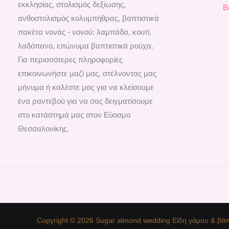
εκκλησίας, στολισμός δεξίωσης,
Β
ανθοστολισμός κολυμπήθρας, βαπτιστικά
πακέτα νονάς - νονού: λαμπάδα, κουτί,
λαδόπανο, επώνυμα βαπτιστικά ρούχα.
Για περισσότερες πληροφορίες
επικοινωνήστε μαζί μας, στέλνοντας μας
μήνυμα ή καλέστε μας για να κλείσουμε
ένα ραντεβού για να σας δειγματίσουμε
στο κατάστημά μας στον Εύοσμο
Θεσσαλονίκης.
Copyright © 2026 Sugar almond wedding Είδη γάμου & βάπ