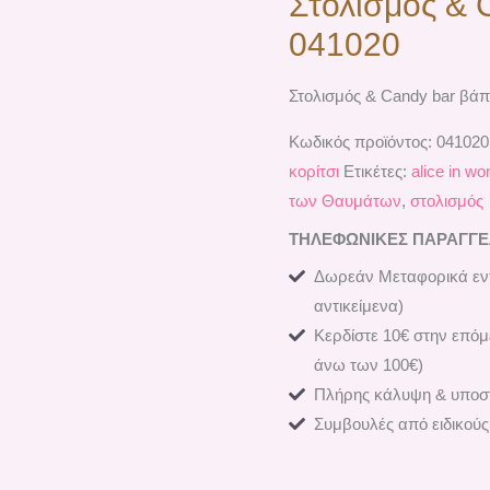
Στολισμός & 
041020
Στολισμός & Candy bar βάπ
Κωδικός προϊόντος:
041020
κορίτσι
Ετικέτες:
alice in wo
των Θαυμάτων
,
στολισμός
ΤΗΛΕΦΩΝΙΚΕΣ ΠΑΡΑΓΓΕΛΙ
Δωρεάν Μεταφορικά εντ
αντικείμενα)
Κερδίστε 10€ στην επόμ
άνω των 100€)
Πλήρης κάλυψη & υποστ
Συμβουλές από ειδικούς