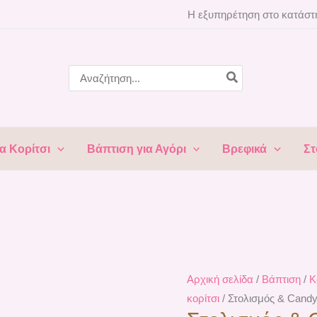
Η εξυπηρέτηση στο κατάστη
Search
for:
α Κορίτσι
Βάπτιση για Αγόρι
Βρεφικά
Στ
Αρχική σελίδα
/
Βάπτιση
/
Κ
κορίτσι
/ Στολισμός & Candy