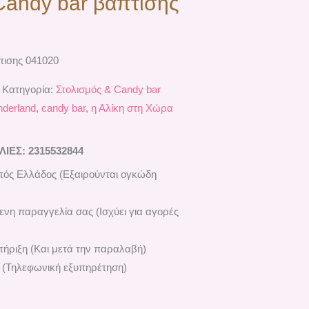
Candy bar βάπτισης
τισης 041020
Κατηγορία:
Στολισμός & Candy bar
nderland
,
candy bar
,
η Αλίκη στη Χώρα
ΕΣ: 2315532844
ός Ελλάδος (Εξαιρούνται ογκώδη
ενη παραγγελία σας (Ισχύει για αγορές
ήριξη (Και μετά την παραλαβή)
 (Τηλεφωνική εξυπηρέτηση)