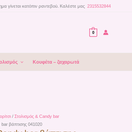
μα γίνεται κατόπιν ραντεβού. Καλέστε μας
2315532844
0
ολισμός
Κουφέτα – ζαχαρωτά
ορίτσι
/
Στολισμός & Candy bar
 bar βάπτισης 041020