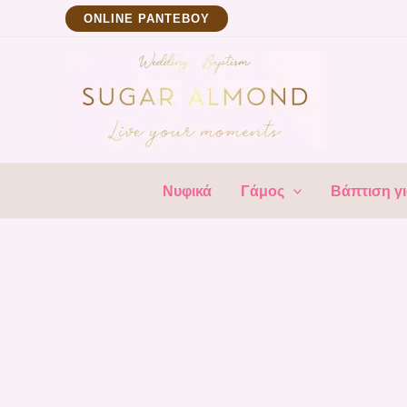
Μετάβαση
ΟNLINE ΡΑΝΤΕΒΟΥ
στο
περιεχόμενο
Νυφικά
Γάμος
Βάπτιση γι