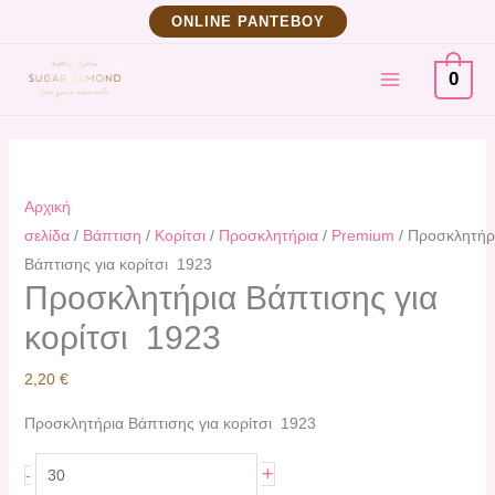
Μετάβαση
Προσκλητήρια
ΟNLINE ΡΑΝΤΕΒΟΥ
στο
Βάπτισης
MAIN
περιεχόμενο
για
0
κορίτσι
MENU
1923
ποσότητα
Αρχική
σελίδα
/
Βάπτιση
/
Κορίτσι
/
Προσκλητήρια
/
Premium
/ Προσκλητήρ
Βάπτισης για κορίτσι 1923
Προσκλητήρια Βάπτισης για
κορίτσι 1923
2,20
€
Προσκλητήρια Βάπτισης για κορίτσι 1923
+
-