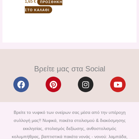
1,65
€
ΠΡΟΣΘΉΚΗ
ΣΤΟ ΚΑΛΆΘΙ
Βρείτε μας στα Social
F
P
I
Y
a
i
n
o
c
n
s
u
e
t
t
t
b
e
a
u
Βρείτε το νυφικό των ονείρων σας μέσα από την υπέροχη
o
r
g
b
συλλογή μας!! Νυφικά, πακέτα στολισμού & διακόσμησης
o
e
r
e
εκκλησίας, στολισμός δεξίωσης, ανθοστολισμός
k
s
a
κολυμπήθρας, βαπτιστικά πακέτα νονάς - νονού: λαμπάδα,