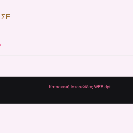
 ΣΕ
p
Κατασκευή Ιστοσελίδας WEB dpt.