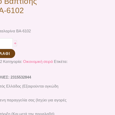
ο Βάπτισης
Α-6102
παλαρίνα ΒΑ-6102
+
ΛΆΘΙ
2
Κατηγορία:
Οικονομική σειρά
Ετικέτα:
ΕΣ: 2315532844
ός Ελλάδος (Εξαιρούνται ογκώδη
ενη παραγγελία σας (Ισχύει για αγορές
ήριξη (Και μετά την παραλαβή)