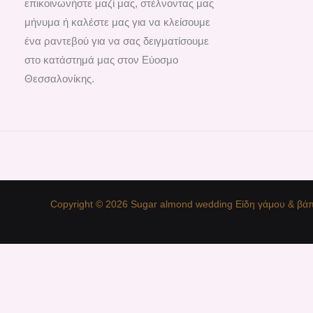
επικοινωνήστε μαζί μας, στέλνοντας μας
μήνυμα ή καλέστε μας για να κλείσουμε
ένα ραντεβού για να σας δειγματίσουμε
στο κατάστημά μας στον Εύοσμο
Θεσσαλονίκης.
Copyright © 2026 Sugar almond wedding Είδη γάμου & βάπ