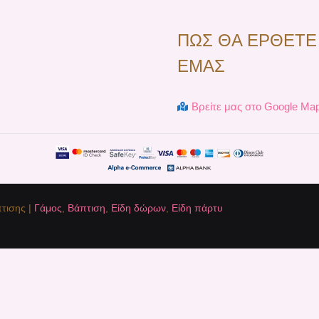
ΠΩΣ ΘΑ ΕΡΘΕΤΕ
ΕΜΑΣ
Βρείτε μας στο Google Ma
τισης |
Γάμος
,
Βάπτιση
,
Είδη δώρων
,
Είδη πάρτυ