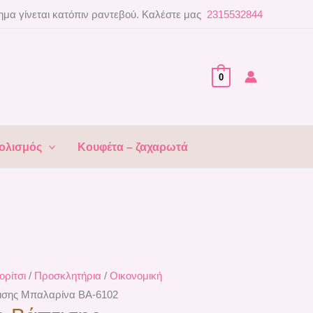
μα γίνεται κατόπιν ραντεβού. Καλέστε μας
2315532844
0
ολισμός
Κουφέτα – ζαχαρωτά
ορίτσι
/
Προσκλητήρια
/
Οικονομική
ισης Μπαλαρίνα ΒΑ-6102