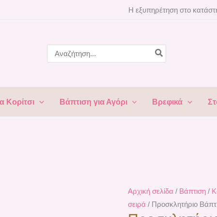
Προσκλητήριο
Η εξυπηρέτηση στο κατάστη
Βάπτισης
Μπαλαρίνα
ΒΑ-6102
Search
for:
ποσότητα
α Κορίτσι
Βάπτιση για Αγόρι
Βρεφικά
Στ
Αρχική σελίδα
/
Βάπτιση
/
Κ
σειρά
/ Προσκλητήριο Βάπτ