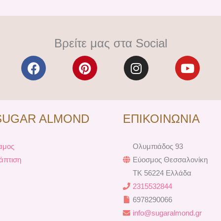
Βρείτε μας στα Social
F
P
I
Y
a
i
n
o
c
n
s
u
e
t
t
t
b
e
a
u
SUGAR ALMOND
ΕΠΙΚΟΙΝΩΝΙΑ
o
r
g
b
o
e
r
e
k
s
a
αμος
Ολυμπιάδος 93
t
m
άπτιση
Εύοσμος Θεσσαλονίκη
TK 56224 Ελλάδα
2315532844
6978290066
info@sugaralmond.gr