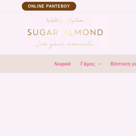
Μετάβαση
ΟNLINE ΡΑΝΤΕΒΟΥ
στο
περιεχόμενο
Νυφικά
Γάμος
Βάπτιση γι