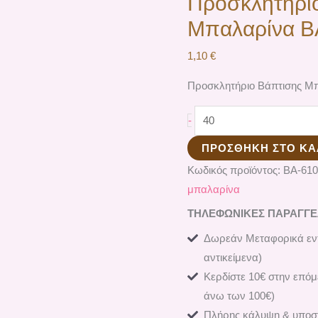
Προσκλητήρι
Μπαλαρίνα Β
1,10
€
Προσκλητήριο Βάπτισης Μ
-
ΠΡΟΣΘΉΚΗ ΣΤΟ ΚΑ
Κωδικός προϊόντος:
ΒΑ-610
μπαλαρίνα
ΤΗΛΕΦΩΝΙΚΕΣ ΠΑΡΑΓΓΕΛΙ
Δωρεάν Μεταφορικά εντ
αντικείμενα)
Κερδίστε 10€ στην επόμ
άνω των 100€)
Πλήρης κάλυψη & υποστ