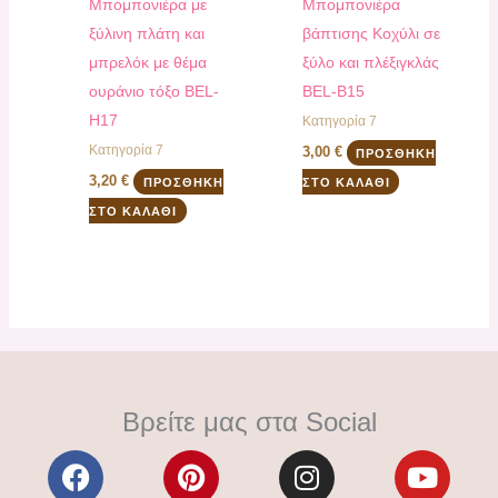
Μπομπονιέρα με
Μπομπονιέρα
ξύλινη πλάτη και
βάπτισης Κοχύλι σε
μπρελόκ με θέμα
ξύλο και πλέξιγκλάς
ουράνιο τόξο BEL-
BEL-B15
H17
Κατηγορία 7
Κατηγορία 7
3,00
€
ΠΡΟΣΘΉΚΗ
3,20
€
ΠΡΟΣΘΉΚΗ
ΣΤΟ ΚΑΛΆΘΙ
ΣΤΟ ΚΑΛΆΘΙ
Βρείτε μας στα Social
F
P
I
Y
a
i
n
o