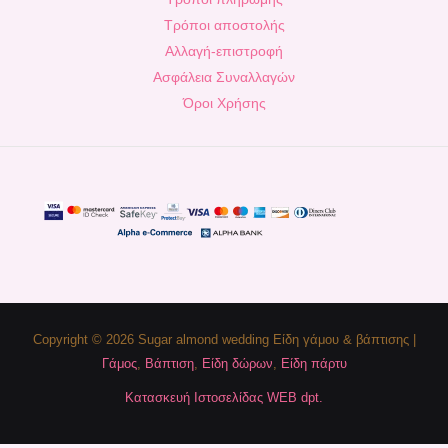
Τρόποι αποστολής
Αλλαγή-επιστροφή
Ασφάλεια Συναλλαγών
Όροι Χρήσης
Copyright © 2026 Sugar almond wedding Είδη γάμου & βάπτισης |
Γάμος
,
Βάπτιση
,
Είδη δώρων
,
Είδη πάρτυ
Κατασκευή Ιστοσελίδας WEB dpt.