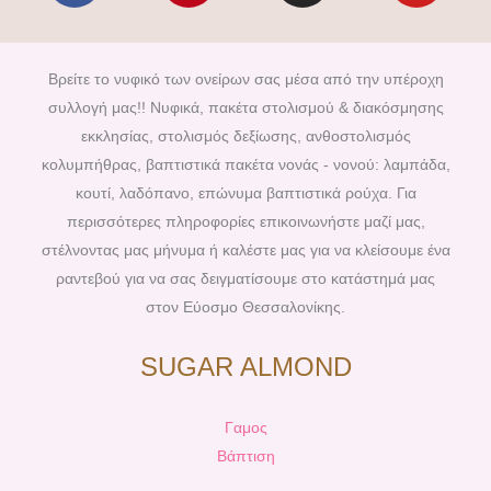
c
n
s
u
e
t
t
t
b
e
a
u
Βρείτε το νυφικό των ονείρων σας μέσα από την υπέροχη
o
r
g
b
συλλογή μας!! Νυφικά, πακέτα στολισμού & διακόσμησης
o
e
r
e
εκκλησίας, στολισμός δεξίωσης, ανθοστολισμός
k
s
a
κολυμπήθρας, βαπτιστικά πακέτα νονάς - νονού: λαμπάδα,
t
m
κουτί, λαδόπανο, επώνυμα βαπτιστικά ρούχα. Για
περισσότερες πληροφορίες επικοινωνήστε μαζί μας,
στέλνοντας μας μήνυμα ή καλέστε μας για να κλείσουμε ένα
ραντεβού για να σας δειγματίσουμε στο κατάστημά μας
στον Εύοσμο Θεσσαλονίκης.
SUGAR ALMOND
Γαμος
Βάπτιση