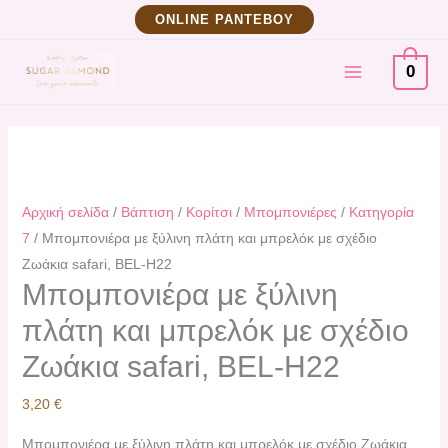
Μετάβαση
Μπομπονιέρα
ΟNLINE ΡΑΝΤΕΒΟΥ
στο
με
MAIN
περιεχόμενο
ξύλινη
0
πλάτη
MENU
και
μπρελόκ
με
σχέδιο
Αρχική σελίδα
/
Βάπτιση
/
Κορίτσι
/
Μπομπονιέρες
/
Κατηγορία
Ζωάκια
7
/ Μπομπονιέρα με ξύλινη πλάτη και μπρελόκ με σχέδιο
safari,
Ζωάκια safari, BEL-H22
BEL-
Μπομπονιέρα με ξύλινη
H22
πλάτη και μπρελόκ με σχέδιο
ποσότητα
Ζωάκια safari, BEL-H22
3,20
€
Μπομπονιέρα με ξύλινη πλάτη και μπρελόκ με σχέδιο Ζωάκια