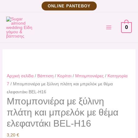
Μετάβαση
Μπομπονιέρα
ΟNLINE ΡΑΝΤΕΒΟΥ
στο
με
MAIN
περιεχόμενο
ξύλινη
0
πλάτη
MENU
και
μπρελόκ
με
θέμα
ελεφαντάκι
Αρχική σελίδα
BEL-
/
Βάπτιση
/
Κορίτσι
/
Μπομπονιέρες
/
Κατηγορία
7
/ Μπομπονιέρα με ξύλινη πλάτη και μπρελόκ με θέμα
H16
ελεφαντάκι BEL-H16
ποσότητα
Μπομπονιέρα με ξύλινη
πλάτη και μπρελόκ με θέμα
ελεφαντάκι BEL-H16
3,20
€