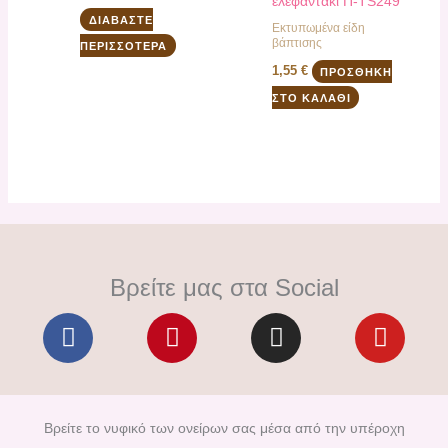
ελεφαντάκι Π-ΤS249
ΔΙΑΒΆΣΤΕ
Εκτυπωμένα είδη
βάπτισης
ΠΕΡΙΣΣΌΤΕΡΑ
1,55
€
ΠΡΟΣΘΉΚΗ
ΣΤΟ ΚΑΛΆΘΙ
Βρείτε μας στα Social
F
P
I
Y
a
i
n
o
c
n
s
u
e
t
t
t
b
e
a
u
Βρείτε το νυφικό των ονείρων σας μέσα από την υπέροχη