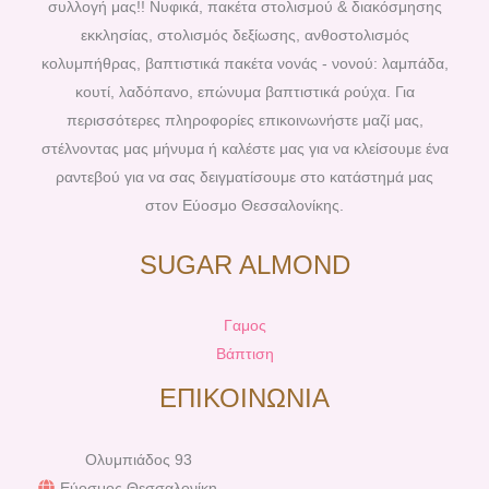
o
r
g
b
συλλογή μας!! Νυφικά, πακέτα στολισμού & διακόσμησης
o
e
r
e
εκκλησίας, στολισμός δεξίωσης, ανθοστολισμός
k
s
a
κολυμπήθρας, βαπτιστικά πακέτα νονάς - νονού: λαμπάδα,
t
m
κουτί, λαδόπανο, επώνυμα βαπτιστικά ρούχα. Για
περισσότερες πληροφορίες επικοινωνήστε μαζί μας,
στέλνοντας μας μήνυμα ή καλέστε μας για να κλείσουμε ένα
ραντεβού για να σας δειγματίσουμε στο κατάστημά μας
στον Εύοσμο Θεσσαλονίκης.
SUGAR ALMOND
Γαμος
Βάπτιση
ΕΠΙΚΟΙΝΩΝΙΑ
Ολυμπιάδος 93
Εύοσμος Θεσσαλονίκη