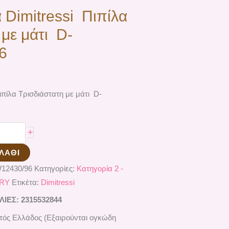
Dimitressi Πιπίλα
 με μάτι D-
6
πίλα Τρισδιάστατη με μάτι D-
+
ΛΆΘΙ
12430/96
Κατηγορίες:
Κατηγορία 2 -
URY
Ετικέτα:
Dimitressi
ΕΣ: 2315532844
ός Ελλάδος (Εξαιρούνται ογκώδη