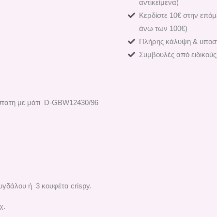
αντικείμενα)
Κερδίστε 10€ στην επόμ
άνω των 100€)
Πλήρης κάλυψη & υποστ
Συμβουλές από ειδικούς
τατη με μάτι D-
GBW12430/96
υγδάλου ή 3 κουφέτα crispy.
χ.