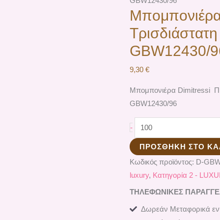
GBW12430/96
Μπομπονιέρα 
Τρισδιάστατη
GBW12430/9
9,30
€
Μπομπονιέρα Dimitressi Πι
GBW12430/96
-
ΠΡΟΣΘΉΚΗ ΣΤΟ ΚΑ
Κωδικός προϊόντος:
D-GBW
luxury
,
Κατηγορία 2 - LUX
ΤΗΛΕΦΩΝΙΚΕΣ ΠΑΡΑΓΓΕΛΙ
Δωρεάν Μεταφορικά εντ