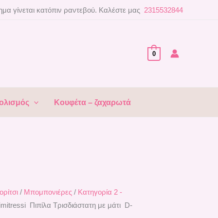
μα γίνεται κατόπιν ραντεβού. Καλέστε μας
2315532844
0
ολισμός
Κουφέτα – ζαχαρωτά
ορίτσι
/
Μπομπονιέρες
/
Κατηγορία 2 -
itressi Πιπίλα Τρισδιάστατη με μάτι D-