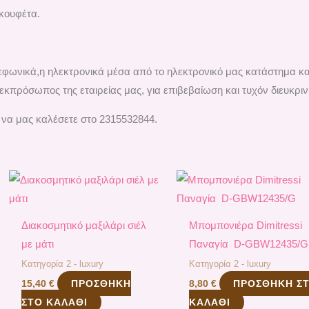
 κουφέτα.
ηλεφωνικά,η ηλεκτρονικά μέσα από το ηλεκτρονικό μας κατάστημα κ
εκπρόσωπος της εταιρείας μας, για επιβεβαίωση και τυχόν διευκριν
 να μας καλέσετε στο 2315532844.
Διακοσμητικό μαξιλάρι σιέλ
Μπομπονιέρα Dimitressi
με μάτι
Παναγία D-GBW12435/G
Κατηγορία 2 - luxury
Κατηγορία 2 - luxury
ΠΡΟΣΘΉΚΗ
ΠΡΟΣΘΉΚΗ Σ
15,40
€
8,80
€
ΣΤΟ ΚΑΛΆΘΙ
ΚΑΛΆΘΙ