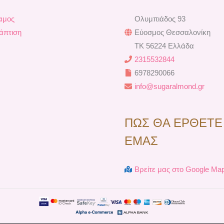
o
e
r
e
k
s
a
αμος
Ολυμπιάδος 93
t
m
άπτιση
Εύοσμος Θεσσαλονίκη
TK 56224 Ελλάδα
2315532844
6978290066
info@sugaralmond.gr
ΠΩΣ ΘΑ ΕΡΘΕΤΕ
ΕΜΑΣ
Βρείτε μας στο Google Ma