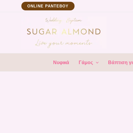
Μετάβαση
ΟNLINE ΡΑΝΤΕΒΟΥ
στο
περιεχόμενο
Νυφικά
Γάμος
Βάπτιση γι