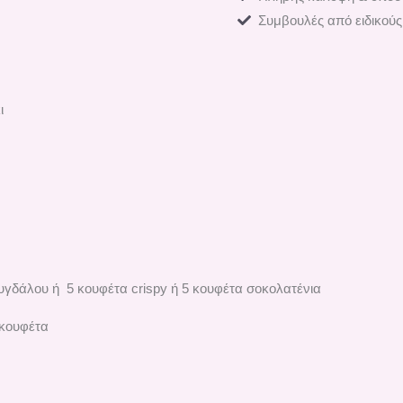
Συμβουλές από ειδικούς
ι
υγδάλου ή 5 κουφέτα crispy ή 5 κουφέτα σοκολατένια
 κουφέτα