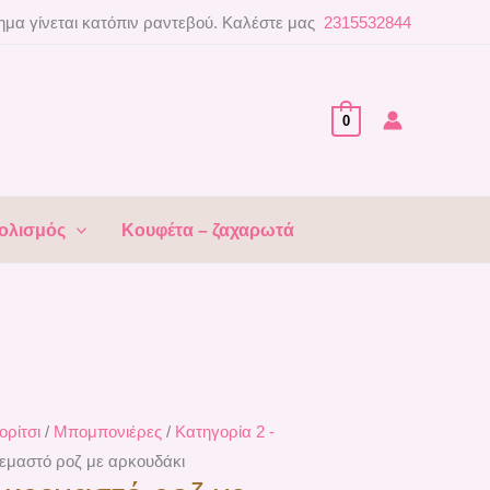
μα γίνεται κατόπιν ραντεβού. Καλέστε μας
2315532844
0
ολισμός
Κουφέτα – ζαχαρωτά
ορίτσι
/
Μπομπονιέρες
/
Κατηγορία 2 -
ρεμαστό ροζ με αρκουδάκι