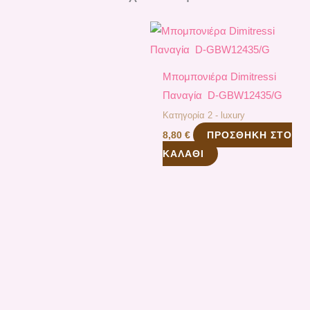
Μπομπονιέρα Dimitressi
Παναγία D-GBW12435/G
Κατηγορία 2 - luxury
ΠΡΟΣΘΉΚΗ ΣΤΟ
8,80
€
ΚΑΛΆΘΙ