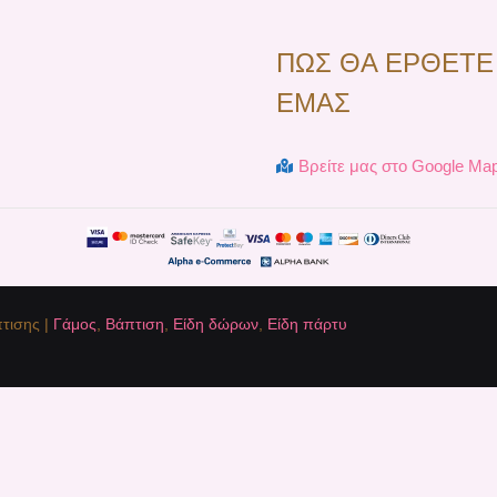
ΠΩΣ ΘΑ ΕΡΘΕΤΕ
ΕΜΑΣ
Βρείτε μας στο Google Ma
τισης |
Γάμος
,
Βάπτιση
,
Είδη δώρων
,
Είδη πάρτυ