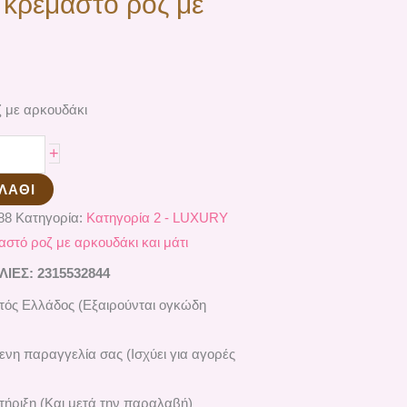
 κρεμαστό ροζ με
ζ με αρκουδάκι
+
ΛΆΘΙ
88
Κατηγορία:
Κατηγορία 2 - LUXURY
αστό ροζ με αρκουδάκι και μάτι
ΕΣ: 2315532844
ός Ελλάδος (Εξαιρούνται ογκώδη
ενη παραγγελία σας (Ισχύει για αγορές
ήριξη (Και μετά την παραλαβή)