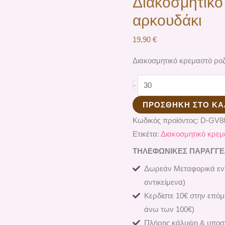
Διακοσμητικό
αρκουδάκι
19,90
€
Διακοσμητικό κρεμαστό ρο
-
ΠΡΟΣΘΉΚΗ ΣΤΟ ΚΑ
Κωδικός προϊόντος:
D-GV8
Ετικέτα:
Διακοσμητικό κρεμ
ΤΗΛΕΦΩΝΙΚΕΣ ΠΑΡΑΓΓΕΛΙ
Δωρεάν Μεταφορικά εντ
αντικείμενα)
Κερδίστε 10€ στην επόμ
άνω των 100€)
Πλήρης κάλυψη & υποστ