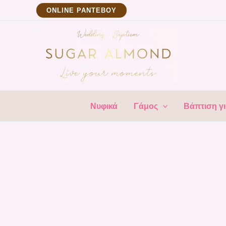
Μετάβαση
ΟNLINE ΡΑΝΤΕΒΟΥ
στο
περιεχόμενο
Νυφικά
Γάμος
Βάπτιση γι