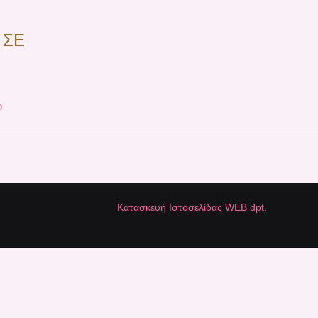
 ΣΕ
p
Κατασκευή Ιστοσελίδας WEB dpt.