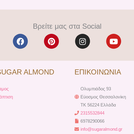
Βρείτε μας στα Social
F
P
I
Y
a
i
n
o
c
n
s
u
e
t
t
t
b
e
a
u
SUGAR ALMOND
ΕΠΙΚΟΙΝΩΝΙΑ
o
r
g
b
o
e
r
e
k
s
a
αμος
Ολυμπιάδος 93
t
m
άπτιση
Εύοσμος Θεσσαλονίκη
TK 56224 Ελλάδα
2315532844
6978290066
info@sugaralmond.gr