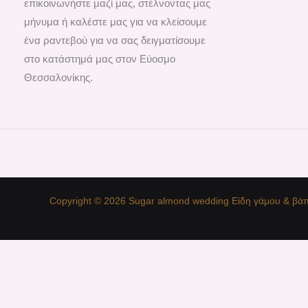
επικοινωνήστε μαζί μας, στέλνοντας μας
μήνυμα ή καλέστε μας για να κλείσουμε
ένα ραντεβού για να σας δειγματίσουμε
στο κατάστημά μας στον Εύοσμο
Θεσσαλονίκης.
Copyright © 2026 Sugar almond wedding Είδη γάμου & βάπ