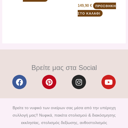
149,90
€
ΠΡΟΣΘΉΚΗ
ΣΤΟ ΚΑΛΆΘΙ
Βρείτε μας στα Social
F
P
I
Y
a
i
n
o
c
n
s
u
e
t
t
t
b
e
a
u
Βρείτε το νυφικό των ονείρων σας μέσα από την υπέροχη
o
r
g
b
συλλογή μας!! Νυφικά, πακέτα στολισμού & διακόσμησης
o
e
r
e
εκκλησίας, στολισμός δεξίωσης, ανθοστολισμός