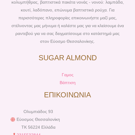
k
s
a
κολυμπήθρας, βαπτιστικά πακέτα νονάς - νονού: λαμπάδα,
t
m
κουτί, λαδόπανο, επώνυμα βαπτιστικά ρούχα. Για
περισσότερες πληροφορίες επικοινωνήστε μαζί μας,
στέλνοντας μας μήνυμα ή καλέστε μας για να κλείσουμε ένα
ραντεβού για να σας δειγματίσουμε στο κατάστημά μας
στον Εύοσμο Θεσσαλονίκης.
SUGAR ALMOND
Γαμος
Βάπτιση
ΕΠΙΚΟΙΝΩΝΙΑ
Ολυμπιάδος 93
Εύοσμος Θεσσαλονίκη
TK 56224 Ελλάδα