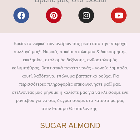
F
P
I
Y
a
i
n
o
c
n
s
u
e
t
t
t
b
e
a
u
Βρείτε το νυφικό των ονείρων σας μέσα από την υπέροχη
o
r
g
b
συλλογή μας!! Νυφικά, πακέτα στολισμού & διακόσμησης
o
e
r
e
εκκλησίας, στολισμός δεξίωσης, ανθοστολισμός
k
s
a
κολυμπήθρας, βαπτιστικά πακέτα νονάς - νονού: λαμπάδα,
t
m
κουτί, λαδόπανο, επώνυμα βαπτιστικά ρούχα. Για
περισσότερες πληροφορίες επικοινωνήστε μαζί μας,
στέλνοντας μας μήνυμα ή καλέστε μας για να κλείσουμε ένα
ραντεβού για να σας δειγματίσουμε στο κατάστημά μας
στον Εύοσμο Θεσσαλονίκης.
SUGAR ALMOND