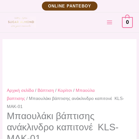
Μετάβαση
Μπαουλάκι
ΟNLINE ΡΑΝΤΕΒΟΥ
στο
βάπτισης
MAIN
περιεχόμενο
ανάκλινδρο
0
καπιτονέ
MENU
KLS-
MAK-
01
ποσότητα
Αρχική σελίδα
/
Βάπτιση
/
Κορίτσι
/
Μπαούλα
βαπτισης
/ Μπαουλάκι βάπτισης ανάκλινδρο καπιτονέ KLS-
MAK-01
Μπαουλάκι βάπτισης
ανάκλινδρο καπιτονέ KLS-
MAK-01