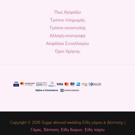
Πως Αγοράζω
Τρόποι πληρωμής
Τρόποι αποστολής
Αλλαγή-επιστροφή
Ασφάλεια Συναλλαγών
Όροι Χρήσης
Copyright © 2026 Sugar almond wedding Είδη γάμου & βάπτισης |
Γάμος
,
Βάπτιση
,
Είδη δώρων
,
Είδη πάρτυ