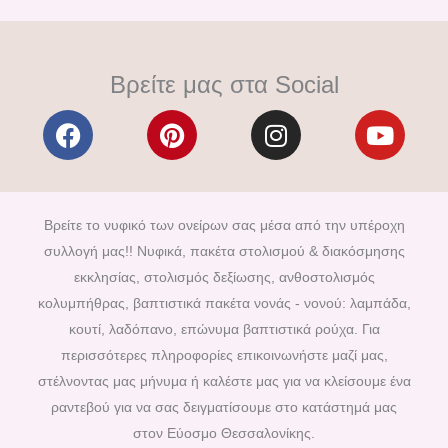
Βρείτε μας στα Social
F
P
I
Y
a
i
n
o
c
n
s
u
e
t
t
t
b
e
a
u
Βρείτε το νυφικό των ονείρων σας μέσα από την υπέροχη
o
r
g
b
συλλογή μας!! Νυφικά, πακέτα στολισμού & διακόσμησης
o
e
r
e
εκκλησίας, στολισμός δεξίωσης, ανθοστολισμός
k
s
a
κολυμπήθρας, βαπτιστικά πακέτα νονάς - νονού: λαμπάδα,
t
m
κουτί, λαδόπανο, επώνυμα βαπτιστικά ρούχα. Για
περισσότερες πληροφορίες επικοινωνήστε μαζί μας,
στέλνοντας μας μήνυμα ή καλέστε μας για να κλείσουμε ένα
ραντεβού για να σας δειγματίσουμε στο κατάστημά μας
στον Εύοσμο Θεσσαλονίκης.