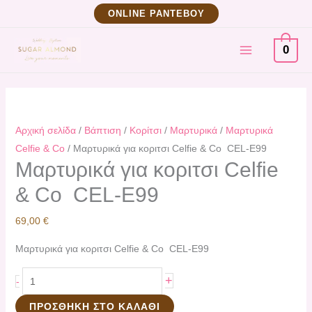
Μετάβαση
Μαρτυρικά
ΟNLINE ΡΑΝΤΕΒΟΥ
στο
για
MAIN
περιεχόμενο
κοριτσι
0
Celfie
MENU
&
Co
CEL-
Αρχική σελίδα
/
Βάπτιση
/
Κορίτσι
/
Μαρτυρικά
/
Μαρτυρικά
E99
Celfie & Co
/ Μαρτυρικά για κοριτσι Celfie & Co CEL-E99
ποσότητα
Μαρτυρικά για κοριτσι Celfie
& Co CEL-E99
69,00
€
Μαρτυρικά για κοριτσι Celfie & Co CEL-E99
+
-
ΠΡΟΣΘΉΚΗ ΣΤΟ ΚΑΛΆΘΙ