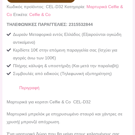
Κωδικός προϊόντος:
CEL-D32
Κατηγορία:
Μαρτυρικά Celfie &
Co
Ετικέτα:
Celfie & Co
ΤΗΛΕΦΩΝΙΚΕΣ ΠΑΡΑΓΓΕΛΙΕΣ: 2315532844
Δωρεάν Μεταφορικά εντός Ελλάδος (Εξαιρούνται ογκώδη
αντικείμενα)
Κερδίστε 10€ στην επόμενη παραγγελία σας (Ισχύει για
αγορές άνω των 100€)
Πλήρης κάλυψη & υποστήριξη (Και μετά την παραλαβή)
Συμβουλές από ειδικούς (Τηλεφωνική εξυπηρέτηση)
Περιγραφή
Μαρτυρικά για κοριτσι Celfie & Co CEL-D32
Μαρτυρικό μπρελόκ με επιχρυσωμένο σταυρό και χάντρες σε
χρυσή| μπρονζέ απόχρωση.
Ένα μαρτυρικό δώρο που θα μείνει στους καλεσμένους σας.