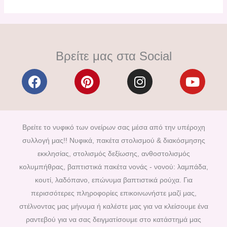
Βρείτε μας στα Social
F
P
I
Y
a
i
n
o
c
n
s
u
e
t
t
t
b
e
a
u
Βρείτε το νυφικό των ονείρων σας μέσα από την υπέροχη
o
r
g
b
συλλογή μας!! Νυφικά, πακέτα στολισμού & διακόσμησης
o
e
r
e
εκκλησίας, στολισμός δεξίωσης, ανθοστολισμός
k
s
a
κολυμπήθρας, βαπτιστικά πακέτα νονάς - νονού: λαμπάδα,
t
m
κουτί, λαδόπανο, επώνυμα βαπτιστικά ρούχα. Για
περισσότερες πληροφορίες επικοινωνήστε μαζί μας,
στέλνοντας μας μήνυμα ή καλέστε μας για να κλείσουμε ένα
ραντεβού για να σας δειγματίσουμε στο κατάστημά μας