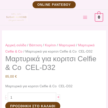
Μετάβαση
Μαρτυρικά
ΟNLINE ΡΑΝΤΕΒΟΥ
στο
για
MAIN
περιεχόμενο
κοριτσι
0
Celfie
MENU
&
Co
CEL-
Αρχική σελίδα
/
Βάπτιση
/
Κορίτσι
/
Μαρτυρικά
/
Μαρτυρικά
D32
Celfie & Co
/ Μαρτυρικά για κοριτσι Celfie & Co CEL-D32
ποσότητα
Μαρτυρικά για κοριτσι Celfie
& Co CEL-D32
85,00
€
Μαρτυρικά για κοριτσι Celfie & Co CEL-D32
+
-
ΠΡΟΣΘΉΚΗ ΣΤΟ ΚΑΛΆΘΙ