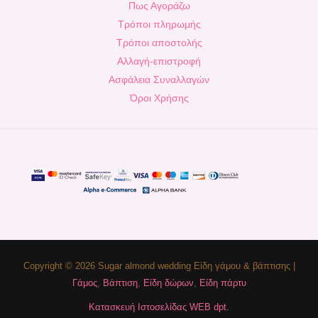
Πως Αγοράζω
Τρόποι πληρωμής
Τρόποι αποστολής
Αλλαγή-επιστροφή
Ασφάλεια Συναλλαγών
Όροι Χρήσης
Copyright © 2026 Sugar almond wedding Είδη γάμου & βάπτισης |
Γάμος
,
Βάπτιση
,
Είδη δώρων
,
Είδη πάρτυ
Κατασκευή Ιστοσελίδας WEB dpt.