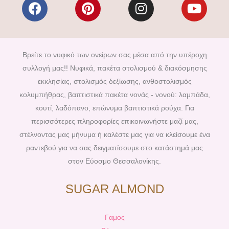
F
P
I
Y
a
i
n
o
c
n
s
u
e
t
t
t
b
e
a
u
Βρείτε το νυφικό των ονείρων σας μέσα από την υπέροχη
o
r
g
b
συλλογή μας!! Νυφικά, πακέτα στολισμού & διακόσμησης
o
e
r
e
εκκλησίας, στολισμός δεξίωσης, ανθοστολισμός
k
s
a
κολυμπήθρας, βαπτιστικά πακέτα νονάς - νονού: λαμπάδα,
t
m
κουτί, λαδόπανο, επώνυμα βαπτιστικά ρούχα. Για
περισσότερες πληροφορίες επικοινωνήστε μαζί μας,
στέλνοντας μας μήνυμα ή καλέστε μας για να κλείσουμε ένα
ραντεβού για να σας δειγματίσουμε στο κατάστημά μας
στον Εύοσμο Θεσσαλονίκης.
SUGAR ALMOND
Γαμος