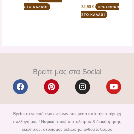
32,90
€
ΣΤΟ ΚΑΛΆΘΙ
ΠΡΟΣΘΉΚΗ
ΣΤΟ ΚΑΛΆΘΙ
Βρείτε μας στα Social
F
P
I
Y
a
i
n
o
c
n
s
u
e
t
t
t
b
e
a
u
Βρείτε το νυφικό των ονείρων σας μέσα από την υπέροχη
o
r
g
b
συλλογή μας!! Νυφικά, πακέτα στολισμού & διακόσμησης
o
e
r
e
εκκλησίας, στολισμός δεξίωσης, ανθοστολισμός