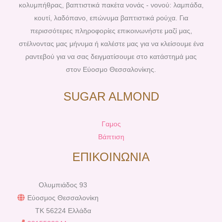
k
s
a
κολυμπήθρας, βαπτιστικά πακέτα νονάς - νονού: λαμπάδα,
t
m
κουτί, λαδόπανο, επώνυμα βαπτιστικά ρούχα. Για
περισσότερες πληροφορίες επικοινωνήστε μαζί μας,
στέλνοντας μας μήνυμα ή καλέστε μας για να κλείσουμε ένα
ραντεβού για να σας δειγματίσουμε στο κατάστημά μας
στον Εύοσμο Θεσσαλονίκης.
SUGAR ALMOND
Γαμος
Βάπτιση
ΕΠΙΚΟΙΝΩΝΙΑ
Ολυμπιάδος 93
Εύοσμος Θεσσαλονίκη
TK 56224 Ελλάδα