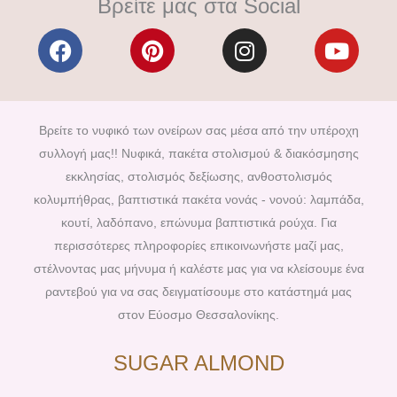
Βρείτε μας στα Social
F
P
I
Y
a
i
n
o
c
n
s
u
e
t
t
t
b
e
a
u
Βρείτε το νυφικό των ονείρων σας μέσα από την υπέροχη
o
r
g
b
συλλογή μας!! Νυφικά, πακέτα στολισμού & διακόσμησης
o
e
r
e
εκκλησίας, στολισμός δεξίωσης, ανθοστολισμός
k
s
a
κολυμπήθρας, βαπτιστικά πακέτα νονάς - νονού: λαμπάδα,
t
m
κουτί, λαδόπανο, επώνυμα βαπτιστικά ρούχα. Για
περισσότερες πληροφορίες επικοινωνήστε μαζί μας,
στέλνοντας μας μήνυμα ή καλέστε μας για να κλείσουμε ένα
ραντεβού για να σας δειγματίσουμε στο κατάστημά μας
στον Εύοσμο Θεσσαλονίκης.
SUGAR ALMOND