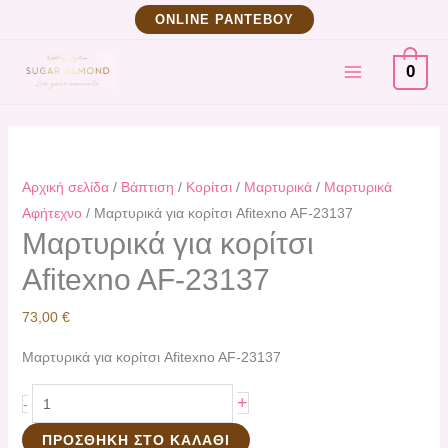
Μετάβαση
Μαρτυρικά
ΟNLINE ΡΑΝΤΕΒΟΥ
στο
για
MAIN
περιεχόμενο
κορίτσι
0
Afitexno
MENU
AF-
23137
ποσότητα
Αρχική σελίδα
/
Βάπτιση
/
Κορίτσι
/
Μαρτυρικά
/
Mαρτυρικά
Αφήτεχνο
/ Μαρτυρικά για κορίτσι Afitexno AF-23137
Μαρτυρικά για κορίτσι
Afitexno AF-23137
73,00
€
Μαρτυρικά για κορίτσι Afitexno AF-23137
+
-
ΠΡΟΣΘΉΚΗ ΣΤΟ ΚΑΛΆΘΙ