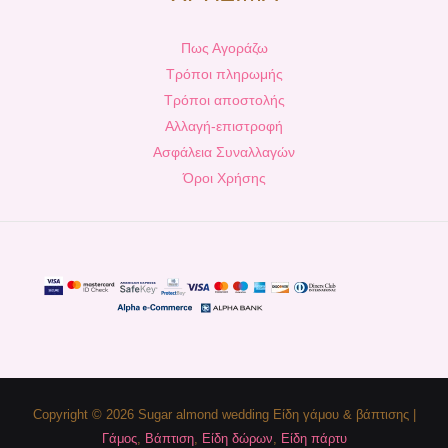
Πως Αγοράζω
Τρόποι πληρωμής
Τρόποι αποστολής
Αλλαγή-επιστροφή
Ασφάλεια Συναλλαγών
Όροι Χρήσης
Copyright © 2026 Sugar almond wedding Είδη γάμου & βάπτισης |
Γάμος
,
Βάπτιση
,
Είδη δώρων
,
Είδη πάρτυ