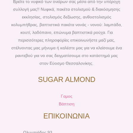
b
e
a
u
Βρείτε το νυφικό των ονείρων σας μέσα από την υπέροχη
o
r
g
b
συλλογή μας!! Νυφικά, πακέτα στολισμού & διακόσμησης
o
e
r
e
εκκλησίας, στολισμός δεξίωσης, ανθοστολισμός
k
s
a
κολυμπήθρας, βαπτιστικά πακέτα νονάς - νονού: λαμπάδα,
t
m
κουτί, λαδόπανο, επώνυμα βαπτιστικά ρούχα. Για
περισσότερες πληροφορίες επικοινωνήστε μαζί μας,
στέλνοντας μας μήνυμα ή καλέστε μας για να κλείσουμε ένα
ραντεβού για να σας δειγματίσουμε στο κατάστημά μας
στον Εύοσμο Θεσσαλονίκης.
SUGAR ALMOND
Γαμος
Βάπτιση
ΕΠΙΚΟΙΝΩΝΙΑ
Ολυμπιάδος 93