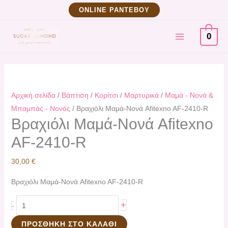
Μετάβαση
Βραχιόλι
ΟNLINE ΡΑΝΤΕΒΟΥ
στο
Μαμά-
MAIN
περιεχόμενο
Νονά
0
Afitexno
MENU
AF-
2410-
R
Αρχική σελίδα
/
Βάπτιση
/
Κορίτσι
/
Μαρτυρικά
/
Μαμά - Νονά &
ποσότητα
Μπαμπάς - Νονός
/ Βραχιόλι Μαμά-Νονά Afitexno AF-2410-R
Βραχιόλι Μαμά-Νονά Afitexno
AF-2410-R
30,00
€
Βραχιόλι Μαμά-Νονά Afitexno AF-2410-R
+
-
ΠΡΟΣΘΉΚΗ ΣΤΟ ΚΑΛΆΘΙ