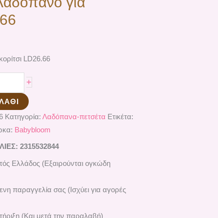
Λαδόπανο για
.66
ορίτσι LD26.66
+
ΛΆΘΙ
6
Κατηγορία:
Λαδόπανα-πετσέτα
Ετικέτα:
ρκα:
Babybloom
ΕΣ: 2315532844
ός Ελλάδος (Εξαιρούνται ογκώδη
ενη παραγγελία σας (Ισχύει για αγορές
ήριξη (Και μετά την παραλαβή)