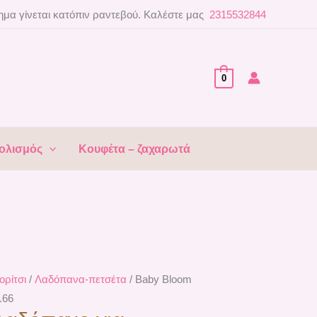
μα γίνεται κατόπιν ραντεβού. Καλέστε μας
2315532844
0
ολισμός
Κουφέτα – ζαχαρωτά
ορίτσι
/
Λαδόπανα-πετσέτα
/ Baby Bloom
.66