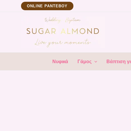
Μετάβαση
ΟNLINE ΡΑΝΤΕΒΟΥ
στο
περιεχόμενο
Νυφικά
Γάμος
Βάπτιση γι