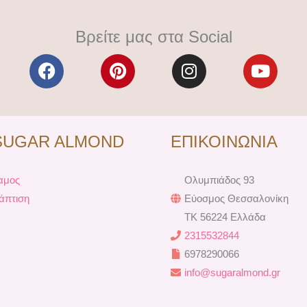
Βρείτε μας στα Social
F
P
I
Y
a
i
n
o
c
n
s
u
e
t
t
t
b
e
a
u
SUGAR ALMOND
ΕΠΙΚΟΙΝΩΝΙΑ
o
r
g
b
o
e
r
e
k
s
a
αμος
Ολυμπιάδος 93
t
m
άπτιση
Εύοσμος Θεσσαλονίκη
TK 56224 Ελλάδα
2315532844
6978290066
info@sugaralmond.gr