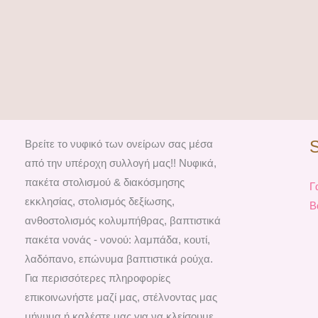
Βρείτε το νυφικό των ονείρων σας μέσα
από την υπέροχη συλλογή μας!! Νυφικά,
πακέτα στολισμού & διακόσμησης
Γ
εκκλησίας, στολισμός δεξίωσης,
Β
ανθοστολισμός κολυμπήθρας, βαπτιστικά
πακέτα νονάς - νονού: λαμπάδα, κουτί,
λαδόπανο, επώνυμα βαπτιστικά ρούχα.
Για περισσότερες πληροφορίες
επικοινωνήστε μαζί μας, στέλνοντας μας
μήνυμα ή καλέστε μας για να κλείσουμε