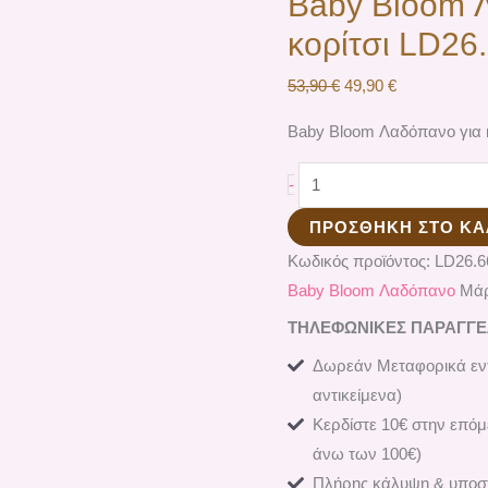
Baby Bloom 
κορίτσι LD26
53,90
€
49,90
€
Baby Bloom Λαδόπανο για κ
-
ΠΡΟΣΘΉΚΗ ΣΤΟ ΚΑ
Κωδικός προϊόντος:
LD26.6
Baby Bloom Λαδόπανο
Μά
ΤΗΛΕΦΩΝΙΚΕΣ ΠΑΡΑΓΓΕΛΙ
Δωρεάν Μεταφορικά εντ
αντικείμενα)
Κερδίστε 10€ στην επόμ
άνω των 100€)
Πλήρης κάλυψη & υποστ