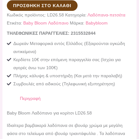
ΠΡΟΣΘΉΚΗ ΣΤΟ ΚΑΛΆΘΙ
Κωδικός προϊόντος:
LD26.58
Κατηγορία:
Λαδόπανα-πετσέτα
Ετικέτα:
Baby Bloom Λαδόπανο
Μάρκα:
Babybloom
ΤΗΛΕΦΩΝΙΚΕΣ ΠΑΡΑΓΓΕΛΙΕΣ: 2315532844
Δωρεάν Μεταφορικά εντός Ελλάδος (Εξαιρούνται ογκώδη
αντικείμενα)
Κερδίστε 10€ στην επόμενη παραγγελία σας (Ισχύει για
αγορές άνω των 100€)
Πλήρης κάλυψη & υποστήριξη (Και μετά την παραλαβή)
Συμβουλές από ειδικούς (Τηλεφωνική εξυπηρέτηση)
Περιγραφή
Baby Bloom Λαδόπανο για κορίτσι LD26.58
Ιδιαίτερα βαμβακερά λαδόπανα σε ιβουάρ χρώμα με μεγάλη
φάσα στο τελείωμα από ιβουάρ τριαντάφυλλα . Τα λαδόπανα