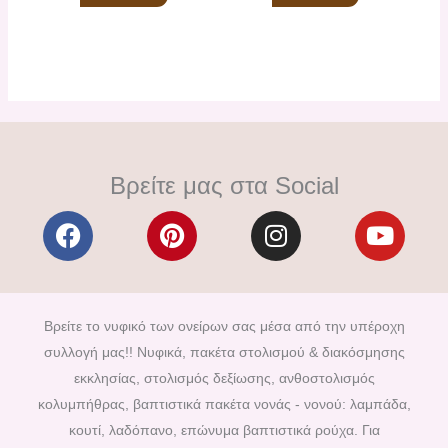
Βρείτε μας στα Social
F
P
I
Y
a
i
n
o
c
n
s
u
e
t
t
t
b
e
a
u
Βρείτε το νυφικό των ονείρων σας μέσα από την υπέροχη
o
r
g
b
συλλογή μας!! Νυφικά, πακέτα στολισμού & διακόσμησης
o
e
r
e
εκκλησίας, στολισμός δεξίωσης, ανθοστολισμός
k
s
a
κολυμπήθρας, βαπτιστικά πακέτα νονάς - νονού: λαμπάδα,
t
m
κουτί, λαδόπανο, επώνυμα βαπτιστικά ρούχα. Για