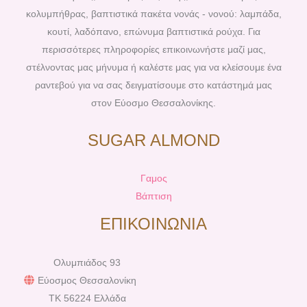
k
s
a
κολυμπήθρας, βαπτιστικά πακέτα νονάς - νονού: λαμπάδα,
t
m
κουτί, λαδόπανο, επώνυμα βαπτιστικά ρούχα. Για
περισσότερες πληροφορίες επικοινωνήστε μαζί μας,
στέλνοντας μας μήνυμα ή καλέστε μας για να κλείσουμε ένα
ραντεβού για να σας δειγματίσουμε στο κατάστημά μας
στον Εύοσμο Θεσσαλονίκης.
SUGAR ALMOND
Γαμος
Βάπτιση
ΕΠΙΚΟΙΝΩΝΙΑ
Ολυμπιάδος 93
Εύοσμος Θεσσαλονίκη
TK 56224 Ελλάδα