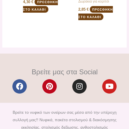
Δωράκια για κορίτσι
4,30
€
ΠΡΟΣΘΉΚΗ
2,85
€
ΣΤΟ ΚΑΛΆΘΙ
ΠΡΟΣΘΉΚΗ
ΣΤΟ ΚΑΛΆΘΙ
Βρείτε μας στα Social
F
P
I
Y
a
i
n
o
c
n
s
u
e
t
t
t
b
e
a
u
Βρείτε το νυφικό των ονείρων σας μέσα από την υπέροχη
o
r
g
b
συλλογή μας!! Νυφικά, πακέτα στολισμού & διακόσμησης
o
e
r
e
εκκλησίας, στολισμός δεξίωσης, ανθοστολισμός