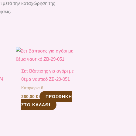
αι μετά την καταχώρηση της
ήσεις.
Σετ Βάπτισης για αγόρι με
74
θέμα ναυτικό ΖΒ-29-051
Κατηγορία 6
ΠΡΟΣΘΉΚΗ
260,00
€
ΣΤΟ ΚΑΛΆΘΙ