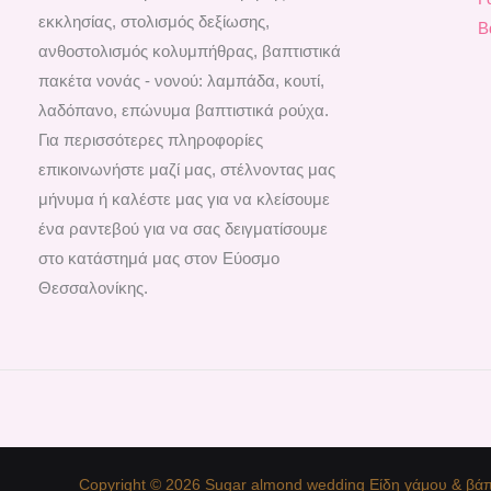
εκκλησίας, στολισμός δεξίωσης,
Β
ανθοστολισμός κολυμπήθρας, βαπτιστικά
πακέτα νονάς - νονού: λαμπάδα, κουτί,
λαδόπανο, επώνυμα βαπτιστικά ρούχα.
Για περισσότερες πληροφορίες
επικοινωνήστε μαζί μας, στέλνοντας μας
μήνυμα ή καλέστε μας για να κλείσουμε
ένα ραντεβού για να σας δειγματίσουμε
στο κατάστημά μας στον Εύοσμο
Θεσσαλονίκης.
Copyright © 2026 Sugar almond wedding Είδη γάμου & βάπ