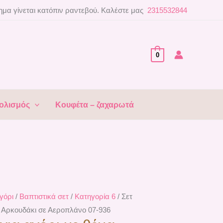
μα γίνεται κατόπιν ραντεβού. Καλέστε μας
2315532844
0
ολισμός
Κουφέτα – ζαχαρωτά
γόρι
/
Βαπτιστικά σετ
/
Κατηγορία 6
/ Σετ
α Αρκουδάκι σε Αεροπλάνο 07-936