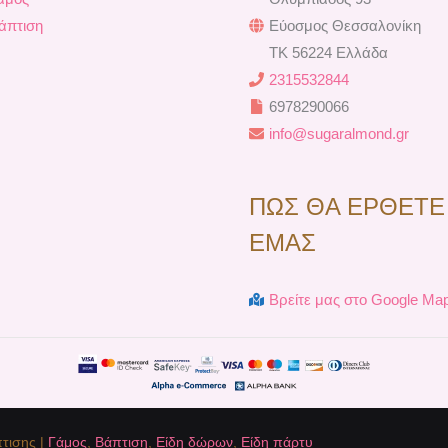
k
s
a
t
m
άπτιση
Εύοσμος Θεσσαλονίκη
TK 56224 Ελλάδα
2315532844
6978290066
info@sugaralmond.gr
ΠΩΣ ΘΑ ΕΡΘΕΤΕ
ΕΜΑΣ
Βρείτε μας στο Google Ma
τισης |
Γάμος
,
Βάπτιση
,
Είδη δώρων
,
Είδη πάρτυ