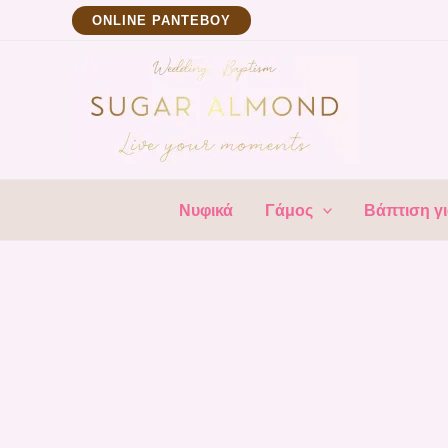
Μετάβαση
ΟNLINE ΡΑΝΤΕΒΟΥ
στο
περιεχόμενο
Νυφικά
Γάμος
Βάπτιση γι