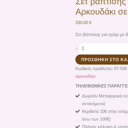
Σετ βάπτισης 
Αρκουδάκι σε
330,00
€
Σετ βάπτισης για αγόρι με
-
ΠΡΟΣΘΉΚΗ ΣΤΟ ΚΑ
Κωδικός προϊόντος:
07-936
αρκουδάκι
ΤΗΛΕΦΩΝΙΚΕΣ ΠΑΡΑΓΓΕΛΙ
Δωρεάν Μεταφορικά εντ
αντικείμενα)
Κερδίστε 10€ στην επόμ
άνω των 100€)
Πλήρης κάλυψη & υποστ