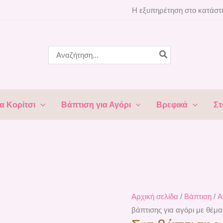
Σετ
Η εξυπηρέτηση στο κατάστη
βάπτισης
για
αγόρι
Search
for:
με
θέμα
Αρκουδάκι
σε
α Κορίτσι
Βάπτιση για Αγόρι
Βρεφικά
Στ
Αεροπλάνο
07-
936
ποσότητα
Αρχική σελίδα
/
Βάπτιση
/
Α
βάπτισης για αγόρι με θέμ