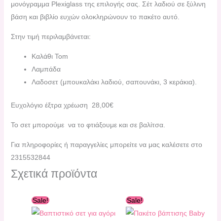
μονόγραμμα Plexiglass της επιλογής σας. Σέτ λαδιού σε ξύλινη
βάση και βιβλίο ευχών ολοκληρώνουν το πακέτο αυτό.
Στην τιμή περιλαμβάνεται:
Καλάθι Tom
Λαμπάδα
Λαδοσετ (μπουκαλάκι λαδιού, σαπουνάκι, 3 κεράκια).
Ευχολόγιο έξτρα χρέωση 28,00€
Το σετ μπορούμε να το φτιάξουμε και σε βαλίτσα.
Για πληροφορίες ή παραγγελίες μπορείτε να μας καλέσετε στο
2315532844
Σχετικά προϊόντα
Original
Η
Original
Η
Sale!
Sale!
price
τρέχουσα
price
τρέχουσα
was:
τιμή
was:
τιμή