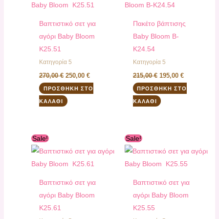
270,00 €.
είναι:
215,00 €.
είναι:
250,00 €.
195,00 €.
Βαπτιστικό σετ για
Πακέτο βάπτισης
αγόρι Baby Bloom
Baby Bloom B-
K25.51
K24.54
Κατηγορία 5
Κατηγορία 5
270,00
€
250,00
€
215,00
€
195,00
€
ΠΡΟΣΘΉΚΗ ΣΤΟ
ΠΡΟΣΘΉΚΗ ΣΤΟ
ΚΑΛΆΘΙ
ΚΑΛΆΘΙ
Original
Η
Original
Η
Sale!
Sale!
price
τρέχουσα
price
τρέχουσα
was:
τιμή
was:
τιμή
260,00 €.
είναι:
270,00 €.
είναι:
240,00 €.
250,00 €.
Βαπτιστικό σετ για
Βαπτιστικό σετ για
αγόρι Baby Bloom
αγόρι Baby Bloom
K25.61
K25.55