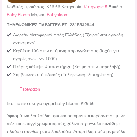
Κωδικός προϊόντος:
K26.66
Κατηγορία:
Κατηγορία 5
Ετικέτα:
Baby Bloom
Μάρκα:
Babybloom
ΤΗΛΕΦΩΝΙΚΕΣ ΠΑΡΑΓΓΕΛΙΕΣ: 2315532844
Δωρεάν Μεταφορικά εντός Ελλάδος (Εξαιρούνται ογκώδη
αντικείμενα)
Κερδίστε 10€ στην επόμενη παραγγελία σας (Ισχύει για
αγορές άνω των 100€)
Πλήρης κάλυψη & υποστήριξη (Και μετά την παραλαβή)
Συμβουλές από ειδικούς (Τηλεφωνική εξυπηρέτηση)
Περιγραφή
Βαπτιστικό σετ για αγόρι Baby Bloom K26.66
Υφασμάτινα λουλούδια, φυσικά pampas και κορδόνια σε μπλε
σιέλ και σπαγγί χρωματισμούς, ξύλινο στρογγυλό καλάθι με
πλούσια σύνθεση από λουλούδια. Ασορτί λαμπάδα με μεγάλο