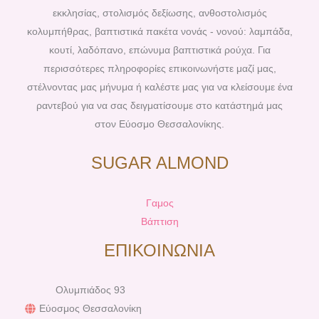
o
e
r
e
εκκλησίας, στολισμός δεξίωσης, ανθοστολισμός
k
s
a
κολυμπήθρας, βαπτιστικά πακέτα νονάς - νονού: λαμπάδα,
t
m
κουτί, λαδόπανο, επώνυμα βαπτιστικά ρούχα. Για
περισσότερες πληροφορίες επικοινωνήστε μαζί μας,
στέλνοντας μας μήνυμα ή καλέστε μας για να κλείσουμε ένα
ραντεβού για να σας δειγματίσουμε στο κατάστημά μας
στον Εύοσμο Θεσσαλονίκης.
SUGAR ALMOND
Γαμος
Βάπτιση
ΕΠΙΚΟΙΝΩΝΙΑ
Ολυμπιάδος 93
Εύοσμος Θεσσαλονίκη