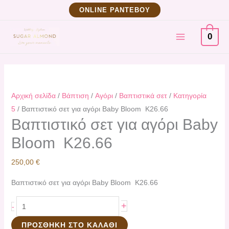
Μετάβαση
Βαπτιστικό
ΟNLINE ΡΑΝΤΕΒΟΥ
στο
σετ
MAIN
περιεχόμενο
για
0
αγόρι
MENU
Baby
Bloom
K26.66
Αρχική σελίδα
/
Βάπτιση
/
Αγόρι
/
Βαπτιστικά σετ
/
Κατηγορία
ποσότητα
5
/ Βαπτιστικό σετ για αγόρι Baby Bloom K26.66
Βαπτιστικό σετ για αγόρι Baby
Bloom K26.66
250,00
€
Βαπτιστικό σετ για αγόρι Baby Bloom K26.66
+
-
ΠΡΟΣΘΉΚΗ ΣΤΟ ΚΑΛΆΘΙ