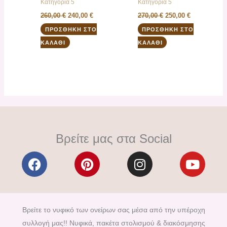
Κατηγορία 5
Κατηγορία 5
260,00
€
240,00
€
270,00
€
250,00
€
ΠΡΟΣΘΉΚΗ ΣΤΟ
ΠΡΟΣΘΉΚΗ ΣΤΟ
ΚΑΛΆΘΙ
ΚΑΛΆΘΙ
Βρείτε μας στα Social
F
P
I
Y
a
i
n
o
c
n
s
u
e
t
t
t
b
e
a
u
Βρείτε το νυφικό των ονείρων σας μέσα από την υπέροχη
o
r
g
b
συλλογή μας!! Νυφικά, πακέτα στολισμού & διακόσμησης