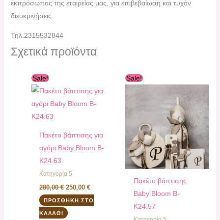
εκπρόσωπος της εταιρείας μας, για επιβεβαίωση και τυχόν
διευκρινήσεις.
Τηλ.2315532844
Σχετικά προϊόντα
Original
Η
Original
Η
Sale!
Sale!
price
τρέχουσα
price
τρέχουσα
was:
τιμή
was:
τιμή
280,00 €.
είναι:
260,00 €.
είναι:
250,00 €.
235,00 €.
Πακέτο βάπτισης για
αγόρι Baby Bloom B-
K24.63
Κατηγορία 5
Πακέτο βάπτισης
280,00
€
250,00
€
Baby Bloom B-
ΠΡΟΣΘΉΚΗ ΣΤΟ
K24.57
ΚΑΛΆΘΙ
Κατηγορία 5