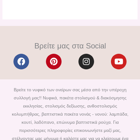
Βρείτε μας στα Social
F
P
I
Y
a
i
n
o
c
n
s
u
e
t
t
t
b
e
a
u
Βρείτε το νυφικό των ονείρων σας μέσα από την υπέροχη
o
r
g
b
συλλογή μας!! Νυφικά, πακέτα στολισμού & διακόσμησης
o
e
r
e
εκκλησίας, στολισμός δεξίωσης, ανθοστολισμός
k
s
a
κολυμπήθρας, βαπτιστικά πακέτα νονάς - νονού: λαμπάδα,
t
m
κουτί, λαδόπανο, επώνυμα βαπτιστικά ρούχα. Για
περισσότερες πληροφορίες επικοινωνήστε μαζί μας,
στέλνοντας μας μήνυμα ή καλέστε μας για να κλείσουμε ένα