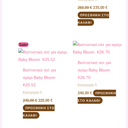
260,00
€
235,00
€
ΠΡΟΣΘΉΚΗ ΣΤΟ
ΚΑΛΆΘΙ
Original
Η
Sale!
price
τρέχουσα
was:
τιμή
240,00 €.
είναι:
220,00 €.
Βαπτιστικό σετ για
Βαπτιστικό σετ για
αγόρι Baby Bloom
αγόρι Baby Bloom
K26.70
K25.52
Κατηγορία 5
Κατηγορία 5
240,00
€
ΠΡΟΣΘΉΚΗ
240,00
€
220,00
€
ΣΤΟ ΚΑΛΆΘΙ
ΠΡΟΣΘΉΚΗ ΣΤΟ
ΚΑΛΆΘΙ