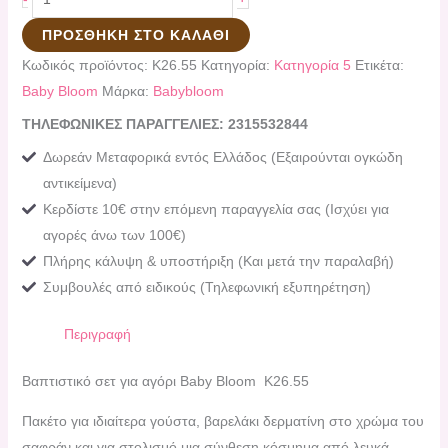
ΠΡΟΣΘΉΚΗ ΣΤΟ ΚΑΛΆΘΙ
Κωδικός προϊόντος:
K26.55
Κατηγορία:
Κατηγορία 5
Ετικέτα:
Baby Bloom
Μάρκα:
Babybloom
ΤΗΛΕΦΩΝΙΚΕΣ ΠΑΡΑΓΓΕΛΙΕΣ: 2315532844
Δωρεάν Μεταφορικά εντός Ελλάδος (Εξαιρούνται ογκώδη
αντικείμενα)
Κερδίστε 10€ στην επόμενη παραγγελία σας (Ισχύει για
αγορές άνω των 100€)
Πλήρης κάλυψη & υποστήριξη (Και μετά την παραλαβή)
Συμβουλές από ειδικούς (Τηλεφωνική εξυπηρέτηση)
Περιγραφή
Βαπτιστικό σετ για αγόρι Baby Bloom K26.55
Πακέτο για ιδιαίτερα γούστα, βαρελάκι δερματίνη στο χρώμα του
σαφράν και για στολισμό μια σύνθεση κόσμημα από λευκά