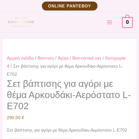
Μετάβαση
Σετ
ΟNLINE ΡΑΝΤΕΒΟΥ
στο
βάπτισης
MAIN
περιεχόμενο
για
0
αγόρι
MENU
με
θέμα
Αρκουδάκι-
Αρχική σελίδα
/
Βάπτιση
/
Αγόρι
/
Βαπτιστικά σετ
/
Κατηγορία
Αερόστατο
4
/ Σετ βάπτισης για αγόρι με θέμα Αρκουδάκι-Αερόστατο L-
L-
E702
E702
Σετ βάπτισης για αγόρι με
ποσότητα
θέμα Αρκουδάκι-Αερόστατο L-
E702
290,00
€
Σετ βάπτισης για αγόρι με θέμα Αρκουδάκι-Αερόστατο L-E702