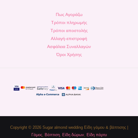
Πως Αγοράζω
Τρόποι πληρωμής
Τρόποι αποστολής
Αλλαγή-επιστροφή
Ασφάλεια Συναλλαγών
Όροι Χρήσης
Copyright © 2026 Sugar almond wedding Είδη γάμου & βάπτισης |
Γάμος
,
Βάπτιση
,
Είδη δώρων
,
Είδη πάρτυ