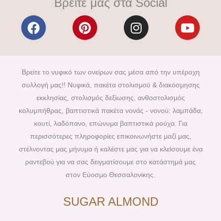
Βρείτε μας στα Social
F
P
I
Y
a
i
n
o
c
n
s
u
e
t
t
t
b
e
a
u
Βρείτε το νυφικό των ονείρων σας μέσα από την υπέροχη
o
r
g
b
συλλογή μας!! Νυφικά, πακέτα στολισμού & διακόσμησης
o
e
r
e
εκκλησίας, στολισμός δεξίωσης, ανθοστολισμός
k
s
a
κολυμπήθρας, βαπτιστικά πακέτα νονάς - νονού: λαμπάδα,
t
m
κουτί, λαδόπανο, επώνυμα βαπτιστικά ρούχα. Για
περισσότερες πληροφορίες επικοινωνήστε μαζί μας,
στέλνοντας μας μήνυμα ή καλέστε μας για να κλείσουμε ένα
ραντεβού για να σας δειγματίσουμε στο κατάστημά μας
στον Εύοσμο Θεσσαλονίκης.
SUGAR ALMOND