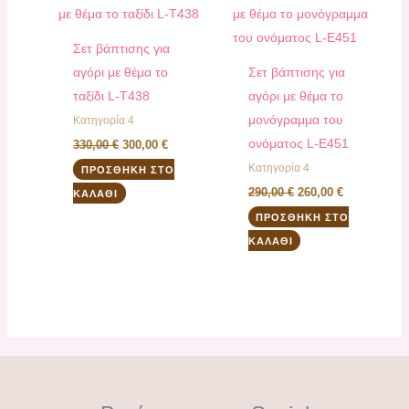
330,00 €.
είναι:
290,00 €.
είναι:
300,00 €.
260,00 €.
Σετ βάπτισης για
αγόρι με θέμα το
Σετ βάπτισης για
ταξίδι L-T438
αγόρι με θέμα το
μονόγραμμα του
Κατηγορία 4
ονόματος L-E451
330,00
€
300,00
€
Κατηγορία 4
ΠΡΟΣΘΉΚΗ ΣΤΟ
290,00
€
260,00
€
ΚΑΛΆΘΙ
ΠΡΟΣΘΉΚΗ ΣΤΟ
ΚΑΛΆΘΙ