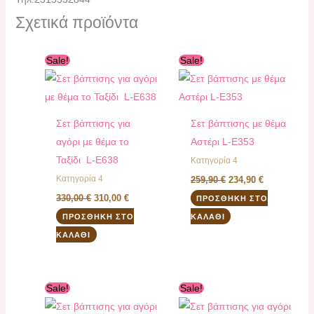
Σχετικά προϊόντα
Original
Η
Original
Η
Sale!
Sale!
price
τρέχουσα
price
τρέχουσα
was:
τιμή
was:
τιμή
330,00 €.
είναι:
259,90 €.
είναι:
310,00 €.
234,90 €.
Σετ βάπτισης για
Σετ βάπτισης με θέμα
αγόρι με θέμα το
Αστέρι L-E353
Ταξίδι L-E638
Κατηγορία 4
Κατηγορία 4
259,90
€
234,90
€
330,00
€
310,00
€
ΠΡΟΣΘΉΚΗ ΣΤΟ
ΠΡΟΣΘΉΚΗ ΣΤΟ
ΚΑΛΆΘΙ
ΚΑΛΆΘΙ
Original
Η
Original
Η
Sale!
Sale!
price
τρέχουσα
price
τρέχουσα
was:
τιμή
was:
τιμή