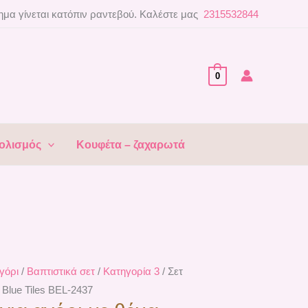
μα γίνεται κατόπιν ραντεβού. Καλέστε μας
2315532844
0
ολισμός
Κουφέτα – ζαχαρωτά
γόρι
/
Βαπτιστικά σετ
/
Κατηγορία 3
/ Σετ
 Blue Tiles ΒEL-2437