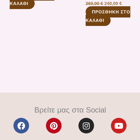
ΚΑΛΆΘΙ
260,00
€
240,00
€
ΠΡΟΣΘΉΚΗ ΣΤΟ
ΚΑΛΆΘΙ
Βρείτε μας στα Social
F
P
I
Y
a
i
n
o
c
n
s
u