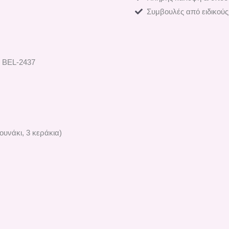
Συμβουλές από ειδικούς
es ΒEL-2437
υνάκι, 3 κεράκια)