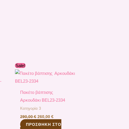
Original
Η
Sale!
α
price
τρέχουσα
was:
τιμή
290,00 €.
είναι:
.
260,00 €.
Πακέτο βάπτισης
Αρκουδάκι ΒEL23-2334
Κατηγορία 3
290,00
€
260,00
€
ΠΡΟΣΘΉΚΗ ΣΤΟ