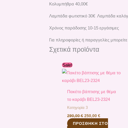
Κολυμπήθρα 40,00€
Λαμπάδα φωτιστικό 30€ Λαμπάδα καλό
Χρόνος παράδοσης 10-15 εργάσιμες
Για πληροφορίες ή παραγγελίες μπορείτε
Σχετικά προϊόντα
Original
Η
Sale!
price
τρέχουσα
was:
τιμή
290,00 €.
είναι:
250,00 €.
Πακέτο βάπτισης με θέμα
το καράβι ΒEL23-2324
Κατηγορία 3
290,00
€
250,00
€
ΠΡΟΣΘΉΚΗ ΣΤΟ