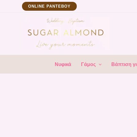
Μετάβαση
ΟNLINE ΡΑΝΤΕΒΟΥ
στο
περιεχόμενο
Νυφικά
Γάμος
Βάπτιση γι