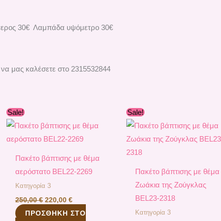
γερος 30€ Λαμπάδα υψόμετρο 30€
 να μας καλέσετε στο 2315532844
Original
Η
Original
Η
Sale!
Sale!
price
τρέχουσα
price
τρέχουσ
was:
τιμή
was:
τιμή
250,00 €.
είναι:
260,00 €.
είναι:
220,00 €.
240,00 €
Πακέτο βάπτισης με θέμα
αερόστατο ΒEL22-2269
Πακέτο βάπτισης με θέμα
Ζωάκια της Ζούγκλας
Κατηγορία 3
ΒEL23-2318
250,00
€
220,00
€
Κατηγορία 3
ΠΡΟΣΘΉΚΗ ΣΤΟ