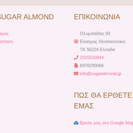
e
t
t
t
b
e
a
u
SUGAR ALMOND
ΕΠΙΚΟΙΝΩΝΙΑ
o
r
g
b
o
e
r
e
k
s
a
αμος
Ολυμπιάδος 93
t
m
άπτιση
Εύοσμος Θεσσαλονίκη
TK 56224 Ελλάδα
2315532844
6978290066
info@sugaralmond.gr
ΠΩΣ ΘΑ ΕΡΘΕΤΕ
ΕΜΑΣ
Βρείτε μας στο Google Ma