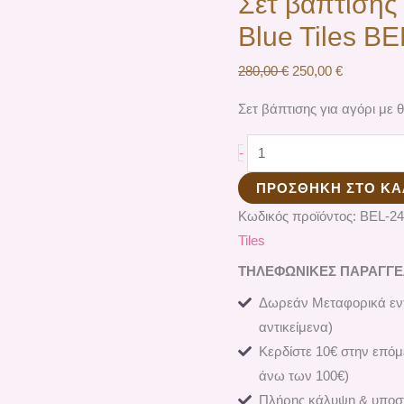
Σετ βάπτισης 
Blue Tiles Β
280,00
€
250,00
€
Σετ βάπτισης για αγόρι με 
-
ΠΡΟΣΘΉΚΗ ΣΤΟ ΚΑ
Κωδικός προϊόντος:
ΒEL-24
Tiles
ΤΗΛΕΦΩΝΙΚΕΣ ΠΑΡΑΓΓΕΛΙ
Δωρεάν Μεταφορικά εντ
αντικείμενα)
Κερδίστε 10€ στην επόμ
άνω των 100€)
Πλήρης κάλυψη & υποστ