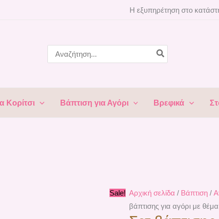
Σετ
Original
Η
Η εξυπηρέτηση στο κατάστη
βάπτισης
price
τρέχουσα
για
was:
τιμή
αγόρι
280,00 €.
είναι:
Search
for:
με
250,00 €.
θέμα
Blue
Tiles
α Κορίτσι
Βάπτιση για Αγόρι
Βρεφικά
Στ
ΒEL-
2437
ποσότητα
Sale!
Αρχική σελίδα
/
Βάπτιση
/
Α
βάπτισης για αγόρι με θέμα