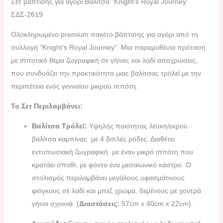
Σετ βάπτισης για αγόρι Βαλίτσα “Knight’s Royal Journey”
ΣΔΣ-2619
Ολοκληρωμένο premium πακέτο βάπτισης για αγόρι από τη
συλλογή “Knight’s Royal Journey”. Μια παραμυθένια πρόταση
με ιπποτικό θέμα ζωγραφική σε γήινες και λαδί αποχρώσεις,
που συνδυάζει την πρακτικότητα μιας βαλίτσας τρόλεϊ με την
περιπέτεια ενός γενναίου μικρού ιππότη.
Το Σετ Περιλαμβάνει:
Βαλίτσα Τρόλεϊ:
Υψηλής ποιότητας λευκή/εκρού
βαλίτσα καμπίνας με 4 διπλές ρόδες. Διαθέτει
εντυπωσιακή ζωγραφική με έναν μικρό ιππότη που
κρατάει σπαθί, με φόντο ένα μεσαιωνικό κάστρο. Ο
στολισμός περιλαμβάνει μεγάλους υφασμάτινους
φιόγκους σε λαδί και μπεζ χρώμα, δεμένους με χοντρά
γήινα σχοινιά. (
Διαστάσεις:
57cm x 40cm x 22cm).