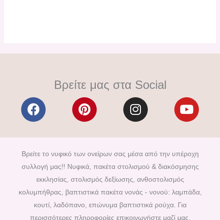
Βρείτε μας στα Social
F
P
I
Y
a
i
n
o
c
n
s
u
e
t
t
t
b
e
a
u
Βρείτε το νυφικό των ονείρων σας μέσα από την υπέροχη
o
r
g
b
συλλογή μας!! Νυφικά, πακέτα στολισμού & διακόσμησης
o
e
r
e
εκκλησίας, στολισμός δεξίωσης, ανθοστολισμός
k
s
a
κολυμπήθρας, βαπτιστικά πακέτα νονάς - νονού: λαμπάδα,
t
m
κουτί, λαδόπανο, επώνυμα βαπτιστικά ρούχα. Για
περισσότερες πληροφορίες επικοινωνήστε μαζί μας,