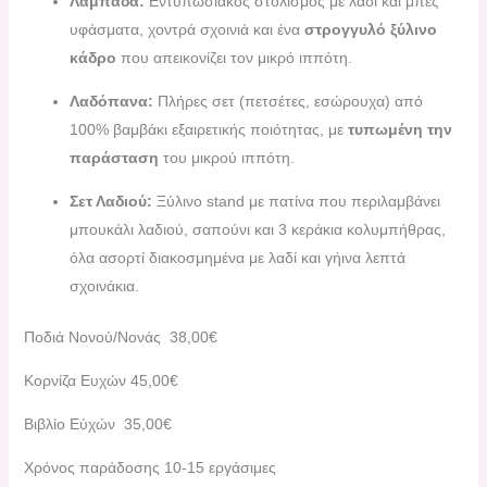
Λαμπάδα:
Εντυπωσιακός στολισμός με λαδί και μπεζ
υφάσματα, χοντρά σχοινιά και ένα
στρογγυλό ξύλινο
κάδρο
που απεικονίζει τον μικρό ιππότη.
Λαδόπανα:
Πλήρες σετ (πετσέτες, εσώρουχα) από
100% βαμβάκι εξαιρετικής ποιότητας, με
τυπωμένη την
παράσταση
του μικρού ιππότη.
Σετ Λαδιού:
Ξύλινο stand με πατίνα που περιλαμβάνει
μπουκάλι λαδιού, σαπούνι και 3 κεράκια κολυμπήθρας,
όλα ασορτί διακοσμημένα με λαδί και γήινα λεπτά
σχοινάκια.
Ποδιά Νονού/Νονάς 38,00€
Κορνίζα Ευχών 45,00€
Βιβλίο Εύχών 35,00€
Χρόνος παράδοσης 10-15 εργάσιμες