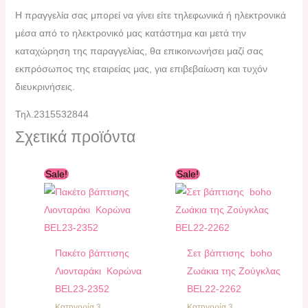
H πραγγελία σας μπορεί να γίνει είτε τηλεφωνικά ή ηλεκτρονικά
μέσα από το ηλεκτρονικό μας κατάστημα και μετά την
καταχώρηση της παραγγελίας, θα επικοινωνήσει μαζί σας
εκπρόσωπος της εταιρείας μας, για επιβεβαίωση και τυχόν
διευκρινήσεις.
Τηλ.2315532844
Σχετικά προϊόντα
Original
Η
Original
Η
Sale!
Sale!
price
τρέχουσα
price
τρέχουσα
was:
τιμή
was:
τιμή
270,00 €.
είναι:
300,00 €.
είναι:
240,00 €.
270,00 €.
Πακέτο βάπτισης
Σετ βάπτισης boho
Λιονταράκι Κορώνα
Ζωάκια της Ζούγκλας
ΒEL23-2352
ΒEL22-2262
Κατηγορία 3
Κατηγορία 3