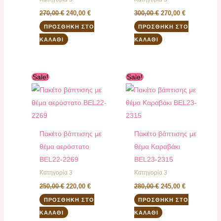
270,00
€
240,00
€
300,00
€
270,00
€
ΠΡΟΣΘΉΚΗ ΣΤΟ
ΠΡΟΣΘΉΚΗ ΣΤΟ
ΚΑΛΆΘΙ
ΚΑΛΆΘΙ
Original
Η
Original
Η
Sale!
Sale!
price
τρέχουσα
price
τρέχουσα
was:
τιμή
was:
τιμή
250,00 €.
είναι:
280,00 €.
είναι:
220,00 €.
245,00 €.
Πακέτο βάπτισης με
Πακέτο βάπτισης με
θέμα αερόστατο
θέμα Καραβάκι
ΒEL22-2269
ΒEL23-2315
Κατηγορία 3
Κατηγορία 3
250,00
€
220,00
€
280,00
€
245,00
€
ΠΡΟΣΘΉΚΗ ΣΤΟ
ΠΡΟΣΘΉΚΗ ΣΤΟ
ΚΑΛΆΘΙ
ΚΑΛΆΘΙ