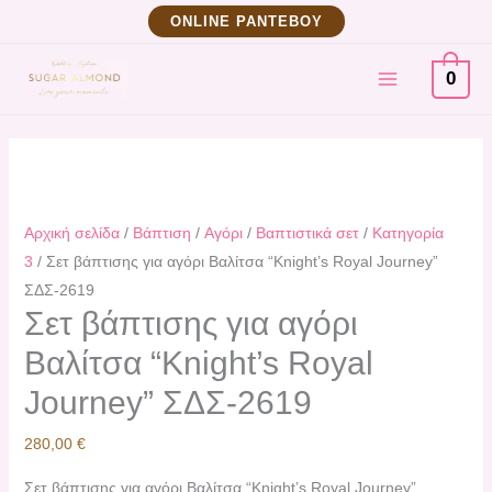
Μετάβαση
Σετ
ΟNLINE ΡΑΝΤΕΒΟΥ
στο
βάπτισης
MAIN
περιεχόμενο
για
0
αγόρι
MENU
Βαλίτσα
"Knight's
Royal
Journey"
Αρχική σελίδα
/
Βάπτιση
/
Αγόρι
/
Βαπτιστικά σετ
/
Κατηγορία
ΣΔΣ-2619
3
/ Σετ βάπτισης για αγόρι Βαλίτσα “Knight’s Royal Journey”
ποσότητα
ΣΔΣ-2619
Σετ βάπτισης για αγόρι
Βαλίτσα “Knight’s Royal
Journey” ΣΔΣ-2619
280,00
€
Σετ βάπτισης για αγόρι Βαλίτσα “Knight’s Royal Journey”