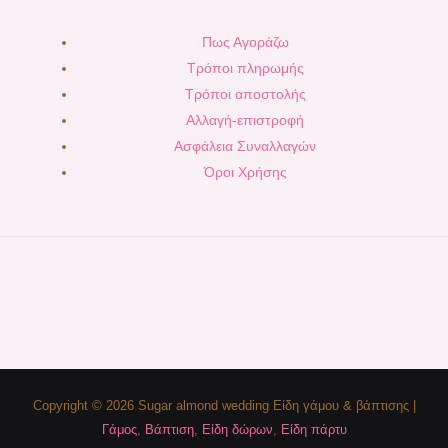
Πως Αγοράζω
Τρόποι πληρωμής
Τρόποι αποστολής
Αλλαγή-επιστροφή
Ασφάλεια Συναλλαγών
Όροι Χρήσης
Copyright © 2026 Sugar almond wedding Είδη γάμου & βάπτισης |
Γάμος
,
Βάπτιση
,
Είδη δώρων
,
Είδη πάρτυ